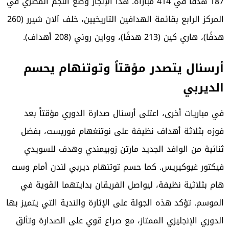
187 هدفًا في 414 مباراة. هذا الإنجاز وضع النجم المصري في
المركز الرابع بقائمة الهدافين التاريخيين، خلف آلان شيرر (260
هدفًا)، هاري كين (213 هدفًا)، وواين روني (208 أهداف).
أرسنال يتصدر مؤقتاً وتوتنهام يحسم
الديربي
في مباريات أخرى، اعتلى أرسنال صدارة الدوري مؤقتاً بعد
فوزه بثلاثة أهداف نظيفة على نوتنغهام فوريست، بفضل
ثنائية من الوافد الجديد مارتن زوبيمندي وهدف للسويدي
فيكتور غيوكيريس. كما حسم توتنهام ديربي لندن أمام وست
هام بثلاثية نظيفة، ليواصل الفريقان بدايتهما القوية في
الموسم. تؤكد هذه الجولة على الإثارة والندية التي يتميز بها
الدوري الإنجليزي الممتاز، مع صراع قوي على الصدارة وتألق