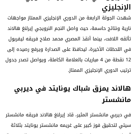
الإنجليزي
شهدت الجولة الرابعة من
الدوري الإنجليزي الممتاز
مواجهات
نارية ونتائج حاسمة، حيث واصل النجم النرويجي إيرلنغ هالاند
تألقه اللافت، بينما أنقذ المصري محمد صلاح فريقه ليفربول
في اللحظات الأخيرة، ليحافظ على الصدارة ويرفع رصيده إلى
12 نقطة من 4 مباريات بالعلامة الكاملة، ويواصل تصدر جدول
ترتيب الدوري الإنجليزي الممتاز.
هالاند يمزق شباك يونايتد في ديربي
مانشستر
في ديربي مانشستر المثير، قاد إيرلنغ هالاند فريقه
مانشستر
سيتي
لتحقيق فوز كبير على غريمه مانشستر يونايتد بثلاثة