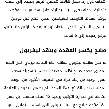
أهداف دون رد. سجل هالاند هدفين، ليرفع رصيده إلى سبعة
وثمانية أهداف في شباك يونايتد خلال ست مباريات فقط،
مؤكداً عقدته التاريخية للشياطين الحمر. افتتح فيل فودين
التسجيل للسيتي، الذي استعاد توازنه بعد خسارتين متتاليتين،
ليرفع رصيده إلى 6 نقاط.
صلاح يكسر العقدة وينقذ ليفربول
لم تكن مهمة
ليفربول
سهلة أمام الصاعد بيرنلي، لكن النجم
المصري محمد صلاح أظهر معدنه الذهبي بتسجيله هدف
الفوز الوحيد من ركلة جزاء في الدقيقة الأخيرة من الوقت
المحتسب بدل الضائع. هذا الهدف لم يضمن لليفربول العلامة
الكاملة في صدارة الترتيب برصيد 12 نقطة فحسب، بل كسر
أيضاً عقدة صلاح مع شباك بيرنلي التي استمرت ثماني سنوات،