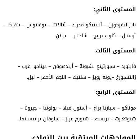
المستوى الثاني:
باير ليفركوزن – أتليتيكو مدريد – أتالانتا – يوفنتوس – بنفيكا –
أرسنال – كلوب بروج – شاختار – ميلان.
المستوى الثالث:
فاينورد – سبورتينغ لشبونة – اَيندهوفن – دينامو زغرب –
زالتسبورغ –يونغ بويز – سلتيك – النجم الأحمر – ليل.
المستوى الرابع:
موناكو – سبارتا براغ – أستون فيلا – بولونيا – جيرونا –
شتوتغارت – بريست – شتورم غراز – سلوفان براتيسلافا.
المواجهات المرتقبة بين النوادي