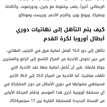
الإيطالي. أخيراً، يلعب برشلونة مع بايرن، ودورتموند، وأتالانتا،
وبنفيكا، ويونغ بويز، والنجم الأحمر، وبريست وموناكو.
كيف يتم التأهل إلى نهائيات دوري
أبطال أوروبا لكرة القدم
تتأهل إلى دور الـ16 أفضل ثمانية فرق في الترتيب النهائي،
في حين تخوض الأندية من المركز التاسع إلى الرابع والعشرين
جولة فاصلة، على أن تُكمل ثمانية منها عقد الأندية التي
تأهلت مباشرة. أما الأندية من المركز الـ25 إلى الـ36 الأخير
فسينتهي مشوارها في
دوري الأبطال
من دون المشاركة في
أي مسابقة أوروبية أخرى هذا الموسم. وتقام المرحلة الأولى
من النسخة الجديدة للمسابقة القارية بين 17 سبتمبر2024