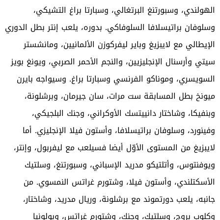
الهولندي، وسبورتنغ البرتغالي، وسبارتا براغ التشيكي،
وسلوفان براتيسلافا السلوفاكي. بدوره، يلعب إنتر بطل الدوري
الإيطالي مع لايبزيغ وباير ليفركوزن الألمانيين، ومانشستر
سيتي وأرسنال الإنجليزيين، والنجم الأحمر الصربي، ويونغ بويز
السويسري، وموناكو الفرنسي وسبارتا براغ. وسيواجه بايرن
ميونخ بطل المسابقة ست مرات، سان جيرمان، وبرشلونة،
وبنفيكا، وشاختار دانييتسك الأوكراني، وجنك البلجيكي،
وفينورد، وسلوفان براتيسلافا، وأستون فيلا الإنجليزي. أما
لايبزيغ من المستوى الأوّل أيضا فسيلعب مع ليفربول، وإنتر،
ويوفنتوس، و
أتلتيكو مدريد
الإسباني، وسبورتنغ، وسلتيك
الأسكتلندي، وأستون فيلا، وشتورم غراتس النمسوي. من
جانبه، يلعب دورتموند مع برشلونة، وريال مدريد، وشاختار،
وكلوب بروج، وسلتيك، وجنك، وشتورم غراتس، وبولونيا