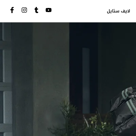
لايف ستايل