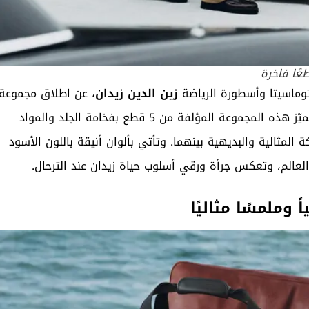
عًا فاخرة
وماسيتا وأسطورة الرياضة
زين الدين زيدان
، عن اطلاق مجموعة
مصغرة جديدة من منتجات السفر تحمل توقيع مون بلان. تتميّز هذه المجموعة المؤلفة من 5 قطع بفخامة الجلد والمواد
المثالية والبديهية بينهما. وتأتي بألوان أنيقة باللون الأسود
لعالم، وتعكس جرأة ورقي أسلوب حياة زيدان عند الترحال.
 وملمسًا مثاليًا