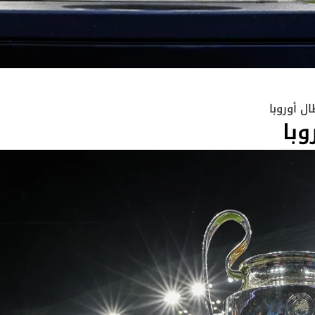
ال أوروبا
وبا