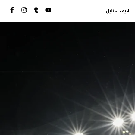
لايف ستايل