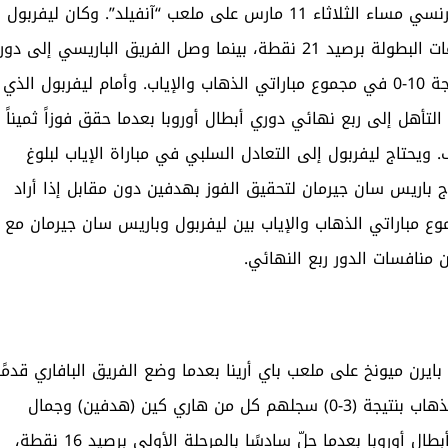
ويستضيف فريق ليفربول الإنجليزي باريس سان جيرمان الفرنسي مساء الثلاثاء 11 مارس على ملعب “آنفيلد”. وكان ليفربول
قد حجز مقعده في ثمن نهائي البطولة بعد تصدره مجموعات البطولة برصيد 21 نقطة، بينما وصل الفريق الباريسي إلى دور
الـ 16، من خلال الملحق بعد الفوز على مواطنه بريست بنتيجة 10-0 في مجموع مباراتي الذهاب والإياب. وأمام ليفربول الذي
لتأهل إلى ربع نهائي دوري أبطال أوروبا بعدما حقق فوزاً ثميناً
يحتاج ليفربول إلى التعادل السلبي في مباراة الإياب لبلوغ
اج باريس سان جيرمان لتحقيق الفوز بهدفين دون مقابل إذا أراد
وع مباراتي الذهاب والإياب بين ليفربول وباريس سان جيرمان مع
 منافسات الدور ربع النهائي.
رن ميونخ على ملعب باي أرينا بعدما وضع الفريق البافاري قدمًا
بدور ربع النهائي في دوري الأبطال بعدما فاز في مباراة الذهاب بنتيجة (3-0) سجلهم كل من هاري كين (هدفين) وجمال
موسيالا. ليفركوزن كان قد تأهل إلى دور الـ 16 في دوري أبطال أوروبا بعدما حلّ سادسًا بالمرحلة الأولى برصيد 16 نقطة،