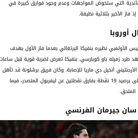
الأندية التي ستخوض المواجهات وعدم وجود فوارق كبيرة في
إذ فاز الأخير بثلاثية نظيفة.
 أوروبا
الأولمبي نظيره بنفيكا البرتغالي بعدما فاز الأول بهدف
شهد طرد زميله باو كوبارسي. بنفيكا تعرض لضربة قوية قبل ساعات
الأرجنتيني أنخيل دي ماريا للإصابة. وكان فريق برشلونة قد تأهل
إلى دور الـ 16 من البطولة بعدما حلّ ثانيًا في المرحلة الأولى برصيد 19 نقطة بفارق نقطتين عن ليفربول المتصدر، فيما
الملحق.
 سان جيرمان الفرنسي