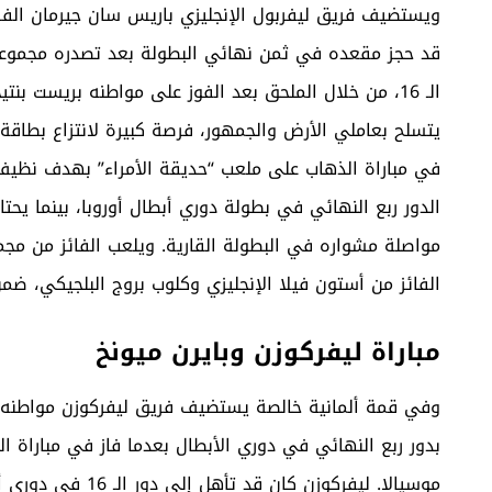
يتسلح بعاملي الأرض والجمهور، فرصة كبيرة لانتزاع بطاقة ا
في مباراة الذهاب على ملعب “حديقة الأمراء” بهدف نظيف. و
الدور ربع النهائي في بطولة دوري أبطال أوروبا، بينما يحت
مواصلة مشواره في البطولة القارية. ويلعب الفائز من مجم
الفائز من أستون فيلا الإنجليزي وكلوب بروج البلجيكي، ضمن
مباراة ليفركوزن وبايرن ميونخ
وفي قمة ألمانية خالصة يستضيف فريق ليفركوزن مواطنه باي