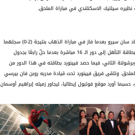
 نظيره سيلتيك الاسكتلندي في مباراة الملحق.
ويستضيف إنتر الإيطالي نظيره فيينورد الهولندي على استاد سان سيرو بعدما فاز في مباراة الذهاب بنتيجة (2-0) سجلهما
كل من ماركوس تورام ولا وتارو مارتينيز. إنتر كان قد حصد بطاقة التأهل إلى دور الـ 16 مباشرة بعدما حلّ رابعًا بجدول
 الثالث وبرشولنة الثاني، فيما حصد فيينورد بطاقته في هذا الدور من
لملحق. وتلقى فريق فيينورد تحت قيادة مدربه روبن فان بيرسي
، حسبما أورد موقع فوتبول إيطاليا، ليجاور زميله إبراهيم أوسمان