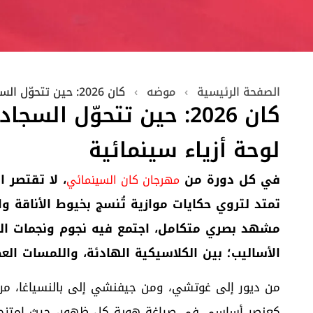
الصفحة الرئيسية
›
موضه
›
كان 2026: حين تتحوّل السجادة الحمراء إلى لوحة أزياء سينمائية
كان 2026: حين تتحوّل الس
لوحة أزياء سينمائية
في كل دورة من
، لا تقتصر 
مهرجان كان السينمائي
مشهد بصري متكامل، اجتمع فيه نجوم ونجمات العا
الأساليب؛ بين الكلاسيكية الهادئة، واللمسات العصر
من ديور إلى غوتشي، ومن جيفنشي إلى بالنسياغا، مرو
كعنصر أساسي في صياغة هوية كل ظهور، حيث امتزجت الف