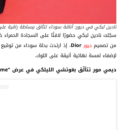
نادين لبكي في ديور: أناقة سوداء تتألق ببساطة راقية عل
سجّلت نادين لبكي حضورًا لافتًا على السجادة الحمراء 
من تصميم
Dior
، إذ ارتدت بدلة سوداء من توقيع 
ديور
لإضفاء لمسة نهائية أنيقة على اللوك.
ديمي مور تتألّق بغوتشي الليلكي في عرض
“La Vie D’une Femme”