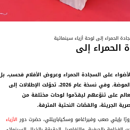
جادة الحمراء إلى
الأضواء على السجادة الحمراء وعروض الأفلام فحسب، بل
تمتد لتروي حكايات موازية تُنسج بخيوط الأناقة والموضة. وفي نسخة عام 2026، تحوّلت الإطلالات إلى
لم على تنوّعهم ليقدّموا لوحات مختلفة من
ية الجريئة، والقصّات النحتية المترفة
.
رًا بإيلي صعب وفيراغامو وسكياباريللي، حضرت دور
الأزياء
خامة بالحِرفية، والتفاصيل الدقيقة بالخيال السينمائي