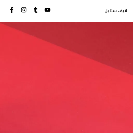
لايف ستايل