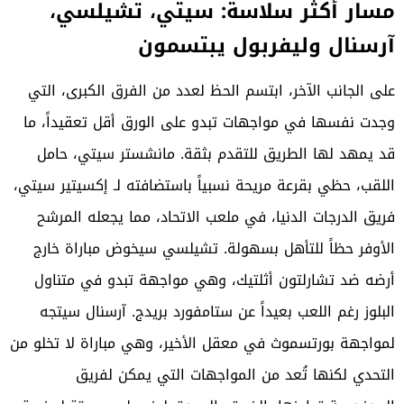
مسار أكثر سلاسة: سيتي، تشيلسي،
آرسنال وليفربول يبتسمون
على الجانب الآخر، ابتسم الحظ لعدد من الفرق الكبرى، التي
وجدت نفسها في مواجهات تبدو على الورق أقل تعقيداً، ما
قد يمهد لها الطريق للتقدم بثقة. مانشستر سيتي، حامل
اللقب، حظي بقرعة مريحة نسبياً باستضافته لـ إكسيتير سيتي،
فريق الدرجات الدنيا، في ملعب الاتحاد، مما يجعله المرشح
الأوفر حظاً للتأهل بسهولة. تشيلسي سيخوض مباراة خارج
أرضه ضد تشارلتون أثلتيك، وهي مواجهة تبدو في متناول
البلوز رغم اللعب بعيداً عن ستامفورد بريدج. آرسنال سيتجه
لمواجهة بورتسموث في معقل الأخير، وهي مباراة لا تخلو من
التحدي لكنها تُعد من المواجهات التي يمكن لفريق