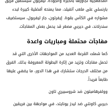
المدفعجية تجاوزها بالخبرة والجودة. ليفربول سيستقبل فريق
بارنسلي على ملعب آنفيلد، مما يمنحه أفضلية كبيرة لبدء
مشواره في الكأس بقوة. إيفرتون، جار ليفربول، سيستضيف
سندرلاند، في ديربي مصغر قد يحمل بعض المفاجآت.
مفاجآت محتملة ومباريات واعدة
كما شملت القرعة العديد من المواجهات الأخرى التي قد
تحمل مفاجآت وتزيد من إثارة البطولة المعروفة بذلك. الفرق
من مختلف الدرجات ستشارك في هذا الدور، ما يضفي عليها
طابعاً فريداً.
وولفرهامبتون ضد شروسبيري تاون
ديربي كاونتي ضد ليدز يونايتد، في مواجهة بين فريقين