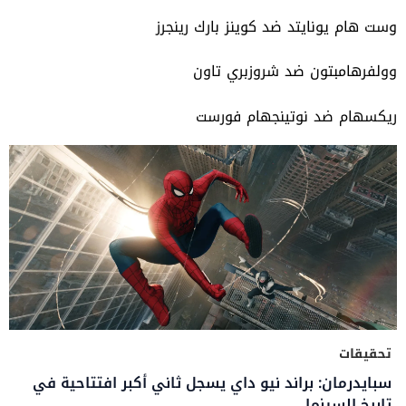
وست هام يونايتد ضد كوينز بارك رينجرز
وولفرهامبتون ضد شروزبري تاون
ريكسهام ضد نوتينجهام فورست
تحقيقات
سبايدرمان: براند نيو داي يسجل ثاني أكبر افتتاحية في
تاريخ السينما