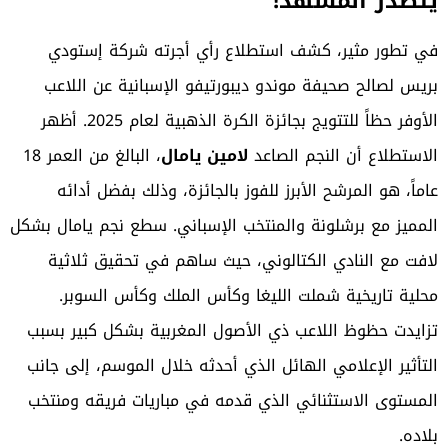
يتصدر المشهد!
في تطور مثير، كشف استطلاع رأي أجرته شركة إستودي
بريس لصالح صحيفة موندو ديبورتيفو الإسبانية عن اللاعب
الأوفر حظاً للتتويج بجائزة الكرة الذهبية لعام 2025. أظهر
الاستطلاع أن النجم الصاعد
لامين يامال
، البالغ من العمر 18
عاماً، هو المرشح الأبرز للفوز بالجائزة، وذلك بفضل أدائه
المميز مع برشلونة والمنتخب الإسباني. سطع نجم يامال بشكل
لافت مع النادي الكتالوني، حيث ساهم في تحقيق ثلاثية
محلية تاريخية شملت الليغا وكأس الملك وكأس السوبر.
تزايدت حظوظ اللاعب ذي الأصول المغربية بشكل كبير بسبب
التأثير الإعلامي الهائل الذي أحدثه خلال الموسم، إلى جانب
المستوى الاستثنائي الذي قدمه في مباريات فريقه ومنتخب
بلاده.