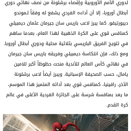
لدوري الأمم الأوروبية وإقصاء برشلونة من نصف نهائي دوري
أبطال أوروبا، إلا أن أداءه الفردي يشفع له وفقاً لـموندو
ديبورتيفو. كما يبرز لاعب باريس سان جيرمان عثمان ديمبيلي
كمنافس قوي على الكرة الذهبية لهذا العام، بعدما ساهم
في تتويج الفريق الباريسي بثلاثية محلية ودوري أبطال أوروبا.
ومع ذلك، فإن انتكاسة ديمبيلي وفريقه باريس سان جيرمان
في نهائي كأس العالم للأندية منحت حظوظاً أكبر للامين
يامال، حسب الصحيفة الإسبانية. ويبرز أيضاً لاعب برشلونة
الآخر، رافينيا، كمنافس قوي بعد أدائه المتميز هذا الموسم،
ما يعد بمنافسة شرسة على الجائزة الفردية الأغلى في عالم
كرة القدم.