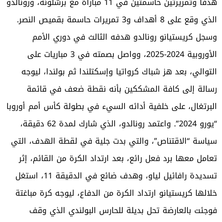
هدفًا وتمريرتين حاسمتين في 11 مباراة مع برشلونة، ورونالدو
الذي وقع على 8 أهداف و3 تمريرات حاسمة بقميص النصر.
وسجل كريستيانو رونالدو هدفه الثالث في دوري الأمم
الأوروبية 2024-2025، وواصل بصمته في 3 مباريات على
التوالي، بعد هز شباك كرواتيا وإسكتلندا ثم بولندا، ليوجه
رسالة إلى كافة المشككين بأنه نقطة ضعف في قائمة
البرتغال، على خلفية أدائه السيء في بطولة كأس أمم أوروبا
“يورو 2024”. واعتمد رونالدو، الذي شارك لمدة 62 دقيقة،
سياسة “الاقتناص”، والتي بدت جلية في لقطة الهدف، التي
تعامل معها برد فعل رائع، بعد ارتداد الكرة من القائم، إثر
تسديدة رافائيل لياو، وهدف ضائع في الدقيقة 11، استغل
خلالها كريستيانو ارتداد الكرة من الدفاع، ليوجه كرة مباغتة
فوجئت بالعارضة تحل بديلة للحارس البولندي الذي وقف