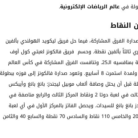
طولة في
عالم الرياضات الإلكترونية
.
 النقاط
ي في جمع 5 آلاف و665 نقطة في صدارة الفرق المشاركة، فيما حل فريق ليكويد الهولندي بألفين
ري ثالثاً بألفين نقطة. وحسم فريق فالكونز لعبتي كول أوف
أكبر عدد من النقاط مقارنة بمنافسيه الـ25. وتنافست الفرق المشاركة في كأس العالم
للرياضات الإلكترونية التي أقيمت في الرياض على 21 لعبة ولمدة استمرت 8 أسابيع. وتعود صدارة فالكونز إلى فوزه ببطولة
زون وفري فاير ليحصد 2000 نقطة كاملة قبل أن يحتل وصافة ألعاب موبيل ليجندز: بانغ بانغ وأيبكس
ليجندز وروكيت ليغ وتيكن 8 فيما حصل على نقاط المركز الثالث في لعبة دوتا 2 ونقاط المركز الثالث والرابع مناصفة في
س إف سي وأوفرووتش 2 موبيل ليجندز بانغ بانغ للسيدات. ويحصل الفائز بالمركز الأول في أي لعبة
على 1000 نقطة والثاني 600 نقطة والثالث 350 والرابع 200 والخامس 110 نقاط والسادس 70 نقطة والسابع 40 والثامن