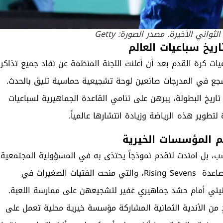
ي الأخيرة. مصدر الصورة: Getty
ريخ سباعيات العالم
يات كرة القدم بعد أن أعلنت اللجنة المنظمة عن نفاد جميع تذاكر
مشجع في المدرجات صانعين لوحة تشجيعية حماسية تليق بالحدث.
ريخ البطولة، يبرهن على تنامي القاعدة الجماهيرية لسباعيات
تطوير هذه الرياضة وزيادة انتشارها عالمياً.
م المؤسسات الخيرية
، بل امتدت لتقدم نموذجاً يحتذى به في المسؤولية المجتمعية
من خلال مبادرتين رائدتين، الأولى هي مبادرة السباعيات الصاعدة Rising Sevens، والتي منحت الفتيات الصغيرات في
يتي أمام حشد جماهيري غفير لتشجيعهن على ممارسة اللعبة.
دٍ من الأندية الثمانية المشاركة مؤسسة خيرية محلية تعمل على