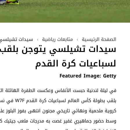
الصفحة الرئيسية
›
متابعات رياضية
›
سيدات تشيلسي ي
سيدات تشيلسي يتوجن بلقب 
لسباعيات كرة القدم
Featured Image: Getty
في ليلة لندنية حبست الأنفاس وعكست الطفرة الهائلة ال
بلقب بطولة ك
كروية ملحمية ونهائي تاريخي مجنون انتهى بفوز البلوز ع
وسط حضور جماهيري غفير غصت به مدرجات ملعب جيتيك كوميو