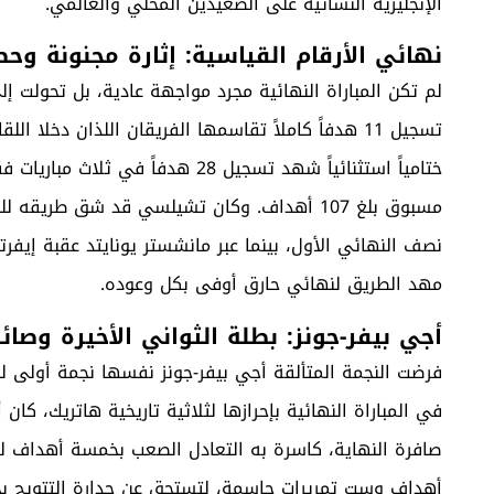
الإنجليزية النسائية على الصعيدين المحلي والعالمي.
نهائي الأرقام القياسية: إثارة مجنونة وح
لم تكن المباراة النهائية مجرد مواجهة عادية، بل تحولت 
تسجيل 11 هدفاً كاملاً تقاسمها الفريقان اللذان دخل
ختامياً استثنائياً شهد تسجيل 28 هد
مسبوق بلغ 107 أهداف. وكان تشيلسي قد شق طر
نصف النهائي الأول، بينما عبر مانشستر يونايتد عقبة إي
مهد الطريق لنهائي حارق أوفى بكل وعوده.
أجي بيفر-جونز: بطلة الثواني الأخيرة وصائد
فرضت النجمة المتألقة أجي بيفر-جونز نفسها نجمة أولى لل
أهداف وست تمريرات حاسمة، لتستحق عن جدارة التتويج بجا