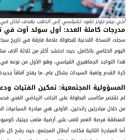
أجي بيفر-جونز تقود تشيلسي إلى الذهب بهدف قاتل في الثوان
مدرجات كاملة العدد: أول سولد آوت في تا
سجلت النسخة اللندنية للبطولة علامة فارقة في تاريخ سباع
اليوم الختامي بالكامل، حيث احتشد أكثر من ثلاثة آلاف 
هذا التواجد الجماهيري القياسي، وهو الأول من نوعه في تا
كرة القدم ولعبة السيدات بشكل عام، ما يفتح آفاقاً جديدة ل
المسؤولية المجتمعية: تمكين الفتيات ودع
لم تقتصر مكاسب البطولة على الجانب الرياضي الفني فحسب
المنطقة فرصة العمر للعب على أرضية ملعب جيتيك كوميون
أما المبادرة الثانية فكانت أبطال المجتمع، حيث رشح كل نا