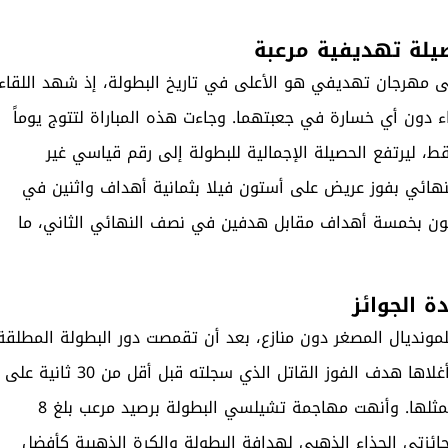
صيلة تهديفية مرعبة
إلى مهرجان تهديفي هو الأعلى في تاريخ البطولة، إذ شهد اللقاء
ا اللقاء دون أي خسارة في جعبتهما. وجاءت هذه المباراة لتتوج يوماً
فاً في ثلاث مباريات فقط، ليرتفع الحصيلة الإجمالية للبطولة إلى رقم قياسي غير
يقه للنهائي بفوز عريض على أستون فيلا بثمانية أهداف واثنين في
فرتون بخمسة أهداف مقابل هدفين في نصف النهائي الثاني، ما
ة الجوائز
مونديال المصغر دون منازع، بعد أن تقمصت دور البطولة المطلقة
في المباراة النهائية بإحرازها لثلاثية تاريخية هاتريك، كان أغلاها هدف الفوز القاتل الذي سجلته قبل أقل من 30 ثانية على
صافرة النهاية، كاسرة به التعادل الصعب بخمسة أهداف لمثلها. وأنهت مهاجمة تشيلسي البطولة برصيد مرعب بلغ 8
ئزتي الحذاء الذهبي لهدافة البطولة والكرة الذهبية كأفضل