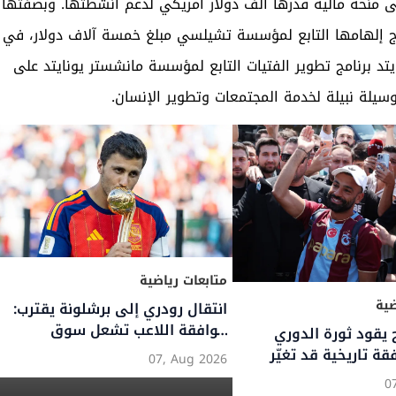
منحة مالية قدرها ألف دولار أمريكي لدعم أنشطتها. وبصفتها
مج إلهامها التابع لمؤسسة تشيلسي مبلغ خمسة آلاف دولار، في
 برنامج تطوير الفتيات التابع لمؤسسة مانشستر يونايتد على
 وسيلة نبيلة لخدمة المجتمعات وتطوير الإنسان.
 رياضية
متابعات رياضية
 إعارة تير شتيغن إلى
الهولندي: نهاية حقبة مع
تفاصيل تعديلات اليويفا الجديد
ة
في دوري أبطال أوروبا
05, Au
والمسابقات الأوروبية لموسم 2026
05, Aug 2026