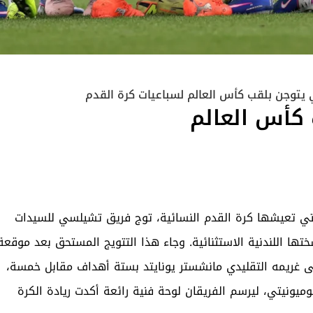
توجن بلقب كأس العالم لسباعيات كرة القدم
كأس العالم
تي تعيشها كرة القدم النسائية، توج فريق تشيلسي للسيدات
أس العالم لسباعيات كرة القدم W7F في نسختها اللندنية الاستثنائية. وجاء هذا التتويج المستحق بعد موقعة
لى غريمه التقليدي مانشستر يونايتد بستة أهداف مقابل خمسة،
نيتي، ليرسم الفريقان لوحة فنية رائعة أكدت ريادة الكرة