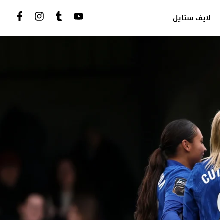
لايف ستايل