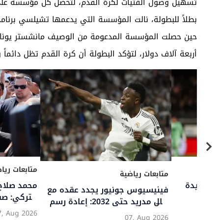
تسهيل وصول الفتيات لكرة القدم، لتحصل كل مؤسسة على 
بطلاً للبطولة، نالت المؤسسة التي يدعمها تشيلسي برنا
حين حصلت المؤسسة المدعومة من الوصيف مانشستر يونايتد
أربعة آلاف دولار، لتؤكد البطولة أن كرة القدم تظل دائماً
متابعات رياضية
متابعات
مد صلاح إلى
نيمار يثير أزمة في كأس البرازيل
تفاصيل
ركي
وجدل مستمر حول حقيقة اعتزاله
أياكس 
ومستقبله مع سانتوس
برشلون
g 2026
05, Aug 2026