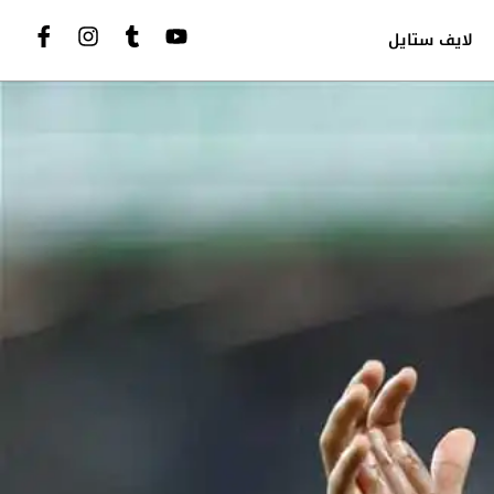
لايف ستايل