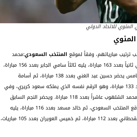
المنتخب السعودي
:محمد
الدعيع في المركز الأول بعدد 172 مباراة، ثم محمد الخليوي ثانياً بعدد 163 مباراة، يليه ثالثاً سامي الجابر بعدد 156 مباراة،
ثم عبد الله سليمان رابعاً بعدد 142 مباراة، وفي المركز الخامس يحضر حسين عبد الغني بعدد 138 مباراة، ثم أسامة
هوساوي سادساً بعدد 135 مباراة، يليه تيسير الجاسم بعدد 133 مباراة، وهو الرقم نفسه الذي يملكه سعود كريري، وفي
المركز التاسع يحضر محمد عبد الجواد بعدد 122 مباراة، ثم محمد الشلهوب عاشراً بعدد 118 مباراة. ويحضر النجم السابق
ماجد عبد الله في المركز الـ12 برصيد 117 مباراة، وفقاً لموقع المنتخب السعودي، ثم خالد مسعد بعدد 116 مباراة، يليه
أحمد الدوخي في المركز الـ14 بعدد 113 مباراة، ثم ياسر القحطاني بعدد 112 مباراة، ثم خميس العويران بعدد 105 مباريات،