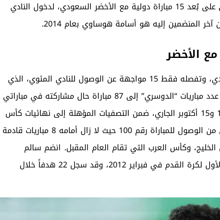
وصلوا إلى 100 مباراة دولية مع منتخباتهم. أصبح الدوسري على بُعد 15 مباراة دولية مع الأخضر السعودي، لدخول النادي
دي
، وتفصله فقط 15 مواجهة عن الوصول للنادي المئوي، الذي
لم يتمكن أي لاعب من الاقتراب إليه منذ 10 سنوات. ويصل عدد مباريات “الدوسري” إلى 87 مباراة حال مشاركته في مباراتي
المنتخب السعودي القادمتين ضد اليابان والبحرين، يومي 10 و15 أكتوبر الجاري، ضمن التصفيات المؤهلة إلى نهائيات كأس
وتقود روزنامة الأخضر الحالية، سالم الدوسري من الوصول للمباراة رقم 100 حيث لا زال أمامه 8 مباريات قادمة
انضم سالم
الدوسري صاحب الـ33 عاماً، إلى قائمة المنتخب السعودي الأول لكرة القدم في فبراير 2012، وقد سجل 22 هدفاً خلال