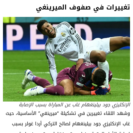
تغييرات في صفوف الميرينغي
الإنكليزي جود بيلينغهام غاب عن المباراة بسبب الإصابة
وشهد اللقاء تغييرين في تشكيلة “ميرينغي” الأساسية، حيث
غاب الإنكليزي
جود بيلينغهام
لصالح التركي أردا غولر بسبب