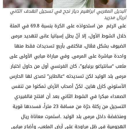
البديل المغربي ابراهيم دياز نجح في تسجيل الهدف الثاني
لريال مدريد
على الرغم من استحواذه على الكرة بنسبة 69.8 في المئة
خلال الشوط الأول، إلا أنّ بطل إسبانيا عانى لتهديد مرمى
الضيوف بشكل فعّال، فاكتفى بأربع تسديدات فقط منها
واحدة مباشرة على المرمى. وفي مباراة
مبابي
الأولى على
ملعب “سانتياغو برنبايو”، كان الفرنسي أول من حاول اختبار
مرمى بلد الوليد لكن تسديدته “عالطاير” تصدى لها الحارس
الأستوني كارل هاين. لكنّ أصحاب الأرض تمكنوا من تنفس
الصعداء مبكرا في الشوط الثاني بعد أن افتتح فالفيردي
التسجيل من ركلة حرّة من مسافة 23 متراً، فسددها قوية
ومنخفضة داخل مرمى بلد الوليد .استمرت معاناة ريال
الهجومية في ظل مراوحة على أرض الملعب، وأضاع مبابي