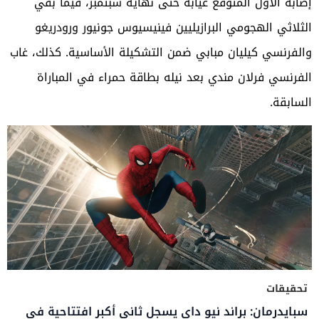
إصابة الأول المتوقع غيابه حتى نهاية سبتمبر، فيما بقي
الثلاثي الهجومي البرازيليين فينيسيوس جونيور ورودريغو
والفرنسي كيليان مبابي ضمن التشكيلة الأساسية. كذلك، غاب
الفرنسي فرلان مندي بعد نيله بطاقة حمراء في المباراة
السابقة.
تحقيقات
سبايدرمان: براند نيو داي يسجل ثاني أكبر افتتاحية في