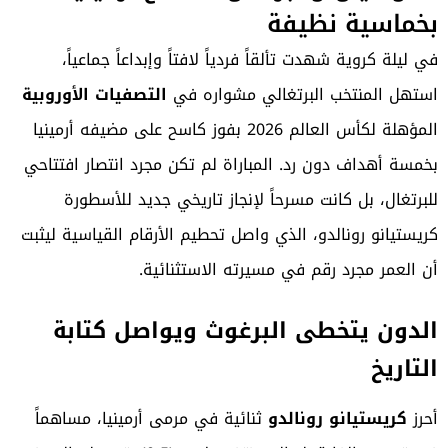
بخماسية نظيفة
في ليلة كروية شهدت تألقاً فردياً لافتاً وإبداعاً جماعياً،
استهل المنتخب البرتغالي مشواره في
التصفيات الأوروبية
المؤهلة لكأس العالم 2026 بفوز كاسح على مضيفه أرمينيا
بخمسة أهداف دون رد. المباراة لم تكن مجرد انتصار افتتاحي
للبرتغال، بل كانت مسرحاً لإنجاز تاريخي جديد للأسطورة
كريستيانو رونالدو
، الذي واصل تحطيم الأرقام القياسية ليثبت
أن العمر مجرد رقم في مسيرته الاستثنائية.
الدون يتخطى البرغوث ويواصل كتابة
التاريخ
أحرز
كريستيانو رونالدو
ثنائية في مرمى أرمينيا، مساهماً