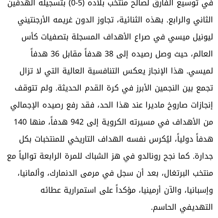
في توسيع الفارق لصالح منتخب بلاده (5-0) بتسجيله الهدفين
الثاني والرابع. بهذه الثنائية، تجاوز الدون غريمه الأرجنتيني
ليونيل ميسي في صراع الأهداف المسجلة بتصفيات كأس
العالم، حيث وصل رصيده إلى 38 هدفاً مقابل 36 هدفاً
لميسي. هذا الإنجاز يعكس التنافسية العالية التي لا تزال
تجمع بين النجمين الأبرز في كرة القدم الحديثة. ولم تتوقف
إنجازات صاروخ ماديرا عند هذا الحد، فقد رفع رصيده الإجمالي
من الأهداف في مسيرته الكروية إلى 942 هدفاً، منها 140
هدفاً دولياً، ليُكرس نفسه الهداف التاريخي للمنتخبات بكل
جدارة. كما نجح رونالدو في هز الشباك للمرة الرابعة توالياً مع
منتخب البرتغال، بعد أن سجل في مرمى الدنمارك، وألمانيا،
وإسبانيا، والآن أرمينيا، مؤكداً على استمرارية عطائه
التهديفي الحاسم.