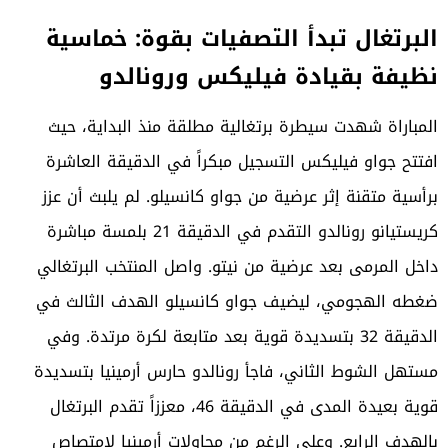
البرتغال تبدأ التصفيات بقوة: خماسية
نظيفة بقيادة فيليكس ورونالدو
المباراة شهدت سيطرة برتغالية مطلقة منذ البداية، حيث
افتتح جواو فيليكس التسجيل مبكراً في الدقيقة العاشرة
برأسية متقنة إثر عرضية من جواو كانسيلو. لم يلبث أن عزز
كريستيانو رونالدو التقدم في الدقيقة 21 بلمسة مباشرة
داخل المرمى بعد عرضية من نيتو. واصل المنتخب البرتغالي
ضغطه الهجومي، ليضيف جواو كانسيلو الهدف الثالث في
الدقيقة 32 بتسديدة قوية بعد متابعة لكرة مرتدة. وفي
مستهل الشوط الثاني، فاجأ رونالدو حارس أرمينيا بتسديدة
قوية بعيدة المدى في الدقيقة 46، معززاً تقدم البرتغال
بالهدف الرابع. وعلى الرغم من محاولات أرمينيا لامتصاص