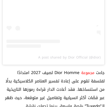
A post shared by Dior Official (@dior)
جاءت
Dior Homme لصيف 2027 امتدادًا
مجموعة
لفلسفة تقوم على إعادة تفسير العناصر الكلاسيكية بدلًا
من استنساخها. فقد أعادت الدار قراءة رموزها التاريخية
عبر قصّات أكثر انسيابية وتفاصيل غير متوقعة، حيث ظهر
الـ”Tuxedo” بقصة واسعة، بينما تحولت نقشة