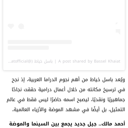
A post shared by Bassel Khaiat | باسل خياط (@basselkhaiatofficial)
ويُعد باسل خياط من أهم نجوم الدراما العربية، إذ نجح
في ترسيخ مكانته من خلال أعمال درامية حققت نجاحًا
جماهيريًا ونقديًا، ليصبح اسمه حاضرًا ليس فقط في عالم
التمثيل، بل أيضًا في مشهد الموضة والأزياء العالمية
.
أحمد مالك.. جيل جديد يجمع بين السينما والموضة