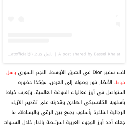
A post shared by Bassel Khaiat | باسل خياط (@basselkhaiatofficial)
لفت سفير Dior في الشرق الأوسط، النجم السوري
باسل
، الأنظار فور وصوله إلى العرض، مؤكدًا حضوره
خياط
المتواصل في أبرز فعاليات الموضة العالمية. ويُعرف خياط
بأسلوبه الكلاسيكي الهادئ وقدرته على تقديم الأزياء
الرجالية الفاخرة بأسلوب يجمع بين الرقي والبساطة، ما
جعله أحد أبرز الوجوه العربية المرتبطة بالدار خلال السنوات