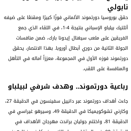
نابولي
حقق بوروسيا دورتموند الألماني فوزًا كبيرًا ومقنعًا على ضيفه
أتلتيك بيلباو الإسباني بنتيجة 4-1، في اللقاء الذي جمع
الفريقين على ملعب سيغنال إيدونا بارك، ضمن منافسات
الجولة الثانية من دوري أبطال أوروبا. بهذا الانتصار، يحقق
دورتموند فوزه الأول في المجموعة، معززاً آماله في التأهل
والمنافسة على اللقب.
رباعية دورتموند.. وهدف شرفي لبيلباو
جاءت أهداف دورتموند عبر دانييل سفينسون في الدقيقة 27،
وكارني تشوكويميكا في الدقيقة 49، وسيرهو غيراسي في
الدقيقة 81، واختتم جوليان براندت مهرجان الأهداف في