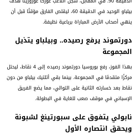
الدقيقة 90. في المقابل، سجل اللاعب غوركا غوروزيتا هدف
بيلباو الوحيد في الدقيقة 60، ليقلص الفارق مؤقتًا قبل أن
ينهي أصحاب الأرض المباراة برباعية نظيفة.
دورتموند يرفع رصيده.. وبيلباو يتذيل
المجموعة
بهذا الفوز، رفع بوروسيا دورتموند رصيده إلى 4 نقاط، ليحتل
مركزًا متقدمًا في المجموعة. بينما بقي أتلتيك بيلباو من دون
نقاط بعد خسارته الثانية على التوالي، مما يضع الفريق
الإسباني في موقف صعب للغاية في البطولة.
نابولي يتفوق على سبورتينغ لشبونة
ويحقق انتصاره الأول