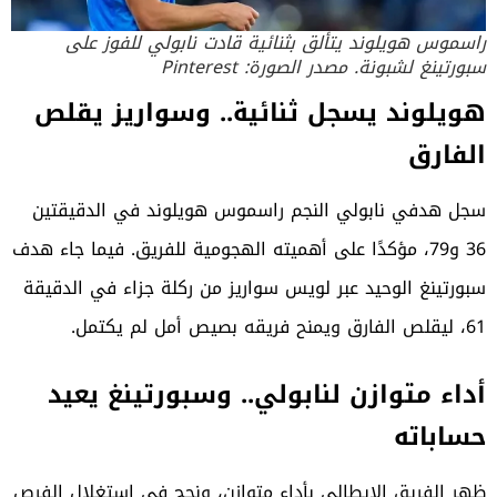
راسموس هويلوند يتألق بثنائية قادت نابولي للفوز على
سبورتينغ لشبونة. مصدر الصورة: Pinterest
هويلوند يسجل ثنائية.. وسواريز يقلص
الفارق
سجل هدفي نابولي النجم راسموس هويلوند في الدقيقتين
36 و79، مؤكدًا على أهميته الهجومية للفريق. فيما جاء هدف
سبورتينغ الوحيد عبر لويس سواريز من ركلة جزاء في الدقيقة
61، ليقلص الفارق ويمنح فريقه بصيص أمل لم يكتمل.
أداء متوازن لنابولي.. وسبورتينغ يعيد
حساباته
ظهر الفريق الإيطالي بأداء متوازن، ونجح في استغلال الفرص