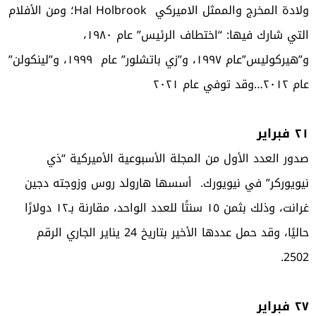
ولادة المخرج والممثل الاميركي Hal Holbrook؛ ومن الأفلام
التي شارك فيها: “اختطاف الرئيس” عام ١٩٨٠،
و”هيركوليس”عام ١٩٩٧، و”زي باتشلور” عام ١٩٩٩، و”لينكولن”
عام ٢٠١٢…وقد توفي عام ٢٠٢١
٢١ فبراير
صدور العدد الأول من المجلة الأسبوعية الأميركية “ذي
نيويوركر” في نيويورك. أسسها هارولد روس وزوجته دجين
غرانت، وذلك بثمن ١٥ سنتًا للعدد الواحد، مقارنة بـ١٢ دولارًا
حاليًا، وقد حمل عددها الأخير بتاريخ 24 يناير الجاري الرقم
2502.
٢٧ فبراير