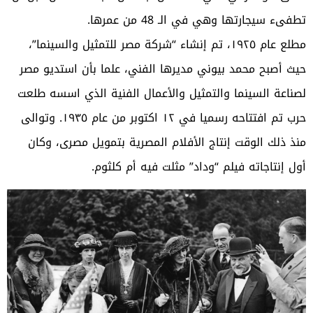
تطفىء سيجارتها وهي في الـ 48 من عمرها.
مطلع عام ١٩٢٥، تم إنشاء “شركة مصر للتمثيل والسينما”،
حيث أصبح محمد بيوني مديرها الفني، علما بأن استديو مصر
لصناعة السينما والتمثيل والأعمال الفنية الذي اسسه طلعت
حرب تم افتتاحه رسميا في ١٢ اكتوبر من عام ١٩٣٥. وتوالى
منذ ذلك الوقت إنتاج الأفلام المصرية بتمويل مصرى، وكان
أول إنتاجاته فيلم “وداد” مثلت فيه أم كلثوم.