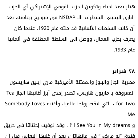
هتلر يعيد احياء وتكوين الحزب القومي الإشتراكي أي الحزب
النازي اليميني المتطرف االـ NSDAP في ميونيخ بزعامته، بعد
أن كانت السلطات الألمانية قد حلته عام 1920، عندما كان
يعرف بحزب العمال، ووصل الى السلطة المطلقة في ألمانيا
عام 1933.
٢٨ فبراير
مطربة الجاز والبلوز والممثلة الأميركية ماري إيلين هاريسون
المعروفة بـ ماريون هاريس، تصدر إحدى أبرز أغانيها الجاز Tea
for Two ، التي لاقت رواجا عالميا، وأغنية Somebody Loves
Me
و I’ll See You in My dreams ، وقد توفيت إختناقا في حريق
فندق “لو ماركي” في مانهاتان، بعد أن غلبها النعاس قبل أن