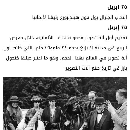
٢٥ ابريل
انتخاب الجنرال بول فون هيندنبورغ رئيسًا لألمانيا
٢٥ إبريل
تقديم أول آلة تصوير محمولة Leica الألمانية، خلال معرض
الربيع في مدينة لايبزيغ بحجم ٢٤ ملم×٣٦ ملم، التي كانت اول
آلة تصوير في العالم بهذا الحجم، وهو ما اعتبر حينها كتحول
بارز في تاريخ صنع آلات التصوير.