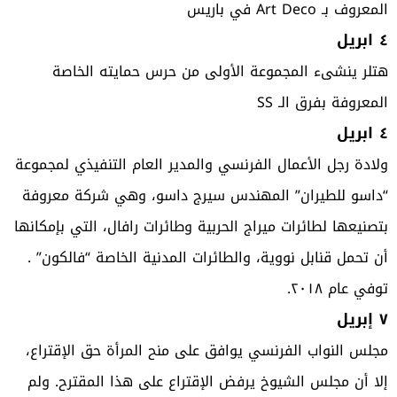
المعروف بـ Art Deco في باريس
٤ ابريل
هتلر ينشىء المجموعة الأولى من حرس حمايته الخاصة
المعروفة بفرق الـ SS
٤ ابريل
ولادة رجل الأعمال الفرنسي والمدير العام التنفيذي لمجموعة
“داسو للطيران” المهندس سيرج داسو، وهي شركة معروفة
بتصنيعها لطائرات ميراج الحربية وطائرات رافال، التي بإمكانها
أن تحمل قنابل نووية، والطائرات المدنية الخاصة “فالكون” .
توفي عام ٢٠١٨.
٧ إبريل
مجلس النواب الفرنسي يوافق على منح المرأة حق الإقتراع،
إلا أن مجلس الشيوخ يرفض الإقتراع على هذا المقترح. ولم