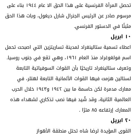
تحصل المرأة الفرنسية على هذا الحق الا عام ١٩٤٤ بناء على
مرسوم صادر عن الرئيس الجنرال شارل ديغول، وبات هذا الحق
مثبتًا في الدستور الفرنسي.
١٠ ابريل
اعطاء تسمية ستالينغراد لمدينة تساريتزين التي اصبحت تحمل
اسم فولغوغراد منذ العام ١٩٦١، وهي تقع في جنوب روسيا.
وتعرف ستالينغراد تاريخيًا بأن القوات السوفياتية التابعة
لستالين هزمت فيها القوات الألمانية التابعة لهتلر، في
معارك مدمرة لكن حاسمة ما بين ١٩٤٢ و١٩٤٣ خلال الحرب
العالمية الثانية، وقد شُيد فيها نصب تذكاري لشهداء هذه
المعارك إرتفاعه ٨٥ مترًا .
٢٠ ابريل
القوى المؤيدة لرضا شاه تحتل منطقة الأهواز