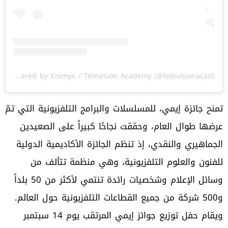
A post shared by Emmys / Television Academy (@televisionacad)
تمنح جائزة إيمي، للمسلسلات والبرامج التلفزيونية التي تمّ
عرضها طوال العام، وحققت نجاحًا كبيراً على الصعيدين
الجماهيري والنقدي، إذ تنظم الجائزة الأكاديمية الدولية
للفنون والعلوم التلفزيونية، وهي منظمة تتألف من
وسائل الإعلام وشخصيات رائدة تنتمي لأكثر من 50 بلداً
و500 شركة من جميع القطاعات التلفزيونية حول العالم.
ويقام حفل توزيع جوائز إيمي المرتقب يوم 14 سبتمبر