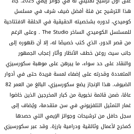
على أول ترشيح تمثيلي له في جوائز إيمي 2025. جاء
هذا الترشيح عن فئة أفضل ضيف شرف في مسلسل
كوميدي، لدوره بشخصيته الحقيقية في الحلقة الافتتاحية
للمسلسل الكوميدي الساخر The Studio . وعلى الرغم
من قصر الدور، الذي كتب خصيصًا له، إلا أن ظهوره إلى
جانب سيث روغن خطف الأنظار وأثار إعجاب الجمهور
والنقاد على حد سواء، ما يبرهن على موهبة سكورسيزي
المتعددة وقدرته على إضفاء لمسة فريدة حتى في أدوار
الضيوف. هذا الإنجاز يضع سكورسيزي، البالغ من العمر 82
عامًا، ضمن قائمة نخبوية من كبار المخرجين الذين خاضوا
غمار التمثيل التلفزيوني في سن متقدمة، ويُضاف إلى
سجل حافل من ترشيحات وجوائز الإيمي التي حصدها
كمخرج لأعمال وثائقية ودرامية بارزة. وقد عبر سكورسيزي