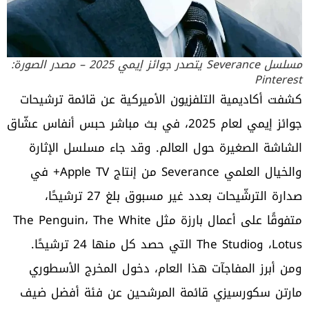
مسلسل Severance يتصدر جوائز إيمي 2025 – مصدر الصورة:
Pinterest
كشفت أكاديمية التلفزيون الأميركية عن قائمة ترشيحات
جوائز إيمي لعام 2025، في بث مباشر حبس أنفاس عشّاق
الشاشة الصغيرة حول العالم. وقد جاء مسلسل الإثارة
والخيال العلمي Severance من إنتاج Apple TV+ في
صدارة الترشّيحات بعدد غير مسبوق بلغ 27 ترشيحًا،
متفوقًا على أعمال بارزة مثل The Penguin، The White
Lotus، وThe Studio التي حصد كل منها 24 ترشيحًا.
ومن أبرز المفاجآت هذا العام، دخول المخرج الأسطوري
مارتن سكورسيزي قائمة المرشحين عن فئة أفضل ضيف