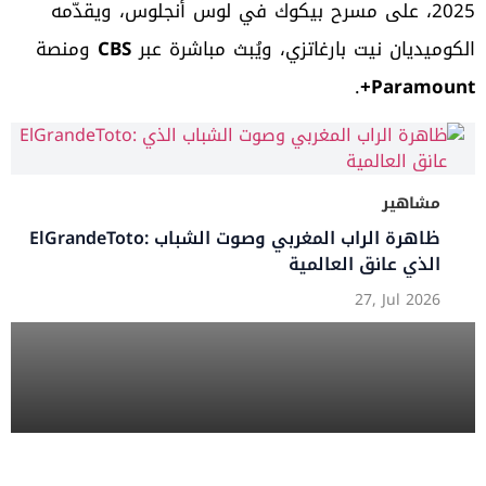
2025، على مسرح بيكوك في لوس أنجلوس، ويقدّمه
الكوميديان نيت بارغاتزي، ويُبث مباشرة عبر
CBS
ومنصة
.
Paramount+
مشاهير
فيلم spider man brand new day
عن عودة سبايدر مان من القصة والأبطال إلى موعد
العرض
12, Jul 2026
د