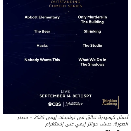
أعمال كوميدية تتألق في ترشيحات إيمي 2025 – مصدر
الصورة: حساب جوائز إيمي على إنستغرام