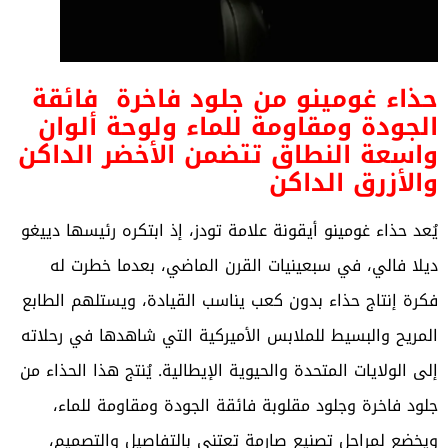
حذاء غومينو من جلود فاخرة فائقة
الجودة ومقاومة للماء ولوحة ألوان
واسعة النطاق تتضمن الأخضر الداكن
والأزرق الداكن
يُعد حذاء غومينو أيقونة علامة تودز، إذ ابتكره رئيسها دييغو
ديلا فالي، في سبعينيات القرن الماضي، بعدما خطرت له
فكرة إنتاج حذاء بدون كعب يناسب القيادة، ويستلهم الطابع
المريح والبسيط للملابس الأميركية التي شاهدها في رحلاته
إلى الولايات المتحدة والحيوية الإيطالية. يُنتج هذا الحذاء من
جلود فاخرة وجلود مقلوبة فائقة الجودة ومقاومة للماء،
ويخضع لمراحل تصنيع صارمة تعتني بالتفاصيل والتصميم،