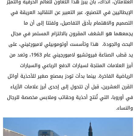
العلامتان، آنذاك، بأن يبرز هذا التعاون للعالم الحرفية والتميُّز
الإيطاليين في التصنيع، عبر التعبير عن التقاليد العريقة في
التصميم والاهتمام بأدق التفاصيل، ولفتتا إلى أن ما
يجمعهما هو الشغف المقرون بالالتزام المستمر في مجال
البحث والجودة. هذا وتأسست أوتوموبيلي لامبورغيني، على
يد قطب الصناعة فيروتشيو لامبورجيني عام 1963، وتعد من
أبرز العلامات المنتجة لسيارات الدفع الرباعي والسيارات
الرياضية الفاخرة. بينما بدأت تودز بمصنع صغير للأحذية أوائل
القرن العشرين، قبل أن تتحول إلى إحدى أبرز علامات الأزياء
في أوروبا، التي تُنتج أحذية وحقائب وملابس مخصصة للرجال
والنساء.