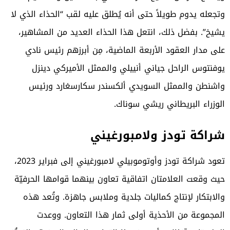
وتجعله يدوم طويلاً حتى أنه يُطلق عليه لقب “الحذاء الذي لا
يشيخ”. بفضل ذلك، انتعل هذا الحذاء العديد من المشاهير،
على مدار العقود الأربعة الماضية، مِن أبرزهم رئيس نادي
يوفنتوس الراحل جياني أنييلي والممثل الأميركي دينزل
واشنطن والممثل السويدي ألكسندر سكارسغارد ورئيس
الوزراء البريطاني ريشي سوناك.
شراكة تودز ولامبورغيني
تعود شراكة تودز وأوتوموبيلي لامبورغيني إلى فبراير 2023،
حيث وقعت العلامتان اتفاقية تعاون بينهما قوامها الحرفيّة
والابتكار لإنتاج كماليات جلدية وملابس جاهزة. وتُعد هذه
المجموعة من الأحذية أولى ثمار هذا التعاون. ووعدت