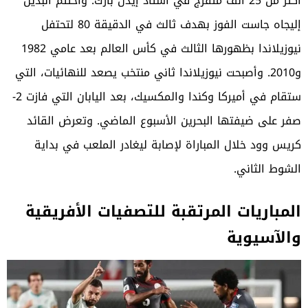
أكثر من 25 ألف متفرج في استاد إيدن بارك. واختتم البديل
إليجاه جاست الفوز بهدف ثالث في الدقيقة 80 لتحتفل
نيوزيلاندا بظهورها الثالث في كأس العالم بعد عامي 1982
و2010. وأصبحت نيوزيلاندا ثاني منتخب يصعد للنهائيات، التي
ستقام في أميركا وكندا والمكسيك، بعد اليابان التي فازت 2-
صفر على ضيفتها البحرين الأسبوع الماضي. وتعرض القائد
كريس وود خلال المباراة لإصابة ليغادر الملعب في بداية
الشوط الثاني.
المباريات المرتقبة للتصفيات الأفريقية
والآسيوية