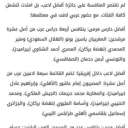
لم تقتصر المنافسة على جائزة أفضل لاعب، بل امتدت لتشمل
كافة الفئات، مع حضور عربي لافت في معظمها:
أفضل حارس مرمى: يتنافس أربعة حراس عرب من أصل عشرة
مرشحين: المغربيان ياسين بونو (الهلال السعودي) ومنير
المحمدي (نهضة بركان)، المصري أحمد الشناوي (بيراميدز)،
والتونسي أيمن دحمان (الصفاقسي).
أفضل لاعب داخل إفريقيا: تضم القائمة سبعة لاعبين عرب من
أصل عشرة: المصريون إمام عاشور (الأهلي)، وإبراهيم عادل
(بيراميدز)، والمغاربة محمد حريمات (الجيش الملكي)، ومحمد
الشيبي (بيراميدز)، وأسامة المليوي (نهضة بركان)، والجزائري
إسماعيل بلقاسمي (أهلي طرابلس الليبي).
أفضل مدرب: يتنافس عدد من المدربين العرب البارزين: حسام