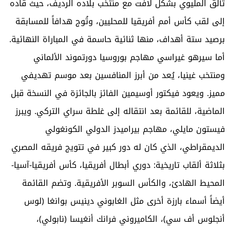
تألق المليوي بشكل لافت مع منتخب بلاده الرديف، حيث قاده
إلى لقب كأس أمم أفريقيا للمحليين، وتُوج هدافاً للمسابقة
برصيد ستة أهداف، منها ثنائية حاسمة في المباراة النهائية.
أما سيرهو غيراسي مهاجم بوروسيا دورتموند الألماني
ومنتخب غينيا، يُعد من أبرز المنافسين بعد موسم تهديفي
مميز. ويعود فيكتور أوسيمين الفائز بالجائزة في النسخة قبل
الماضية، للقائمة بعد انتقاله إلى غلطة سراي التركي. ويبرز
فيستون مايلي، مهاجم بيراميدز الدولي الكونغولي
الديمقراطي، الذي كان له دور كبير في تتويج فريقه المصري
بثلاثة ألقاب تاريخية: دوري أبطال أفريقيا، كأس أفريقيا-آسيا-
المحيط الهادئ، والكأس السوبر الأفريقية. وتضم القائمة
أيضاً أسماء بارزة أخرى مثل الغابوني دينيس بوانغا (لوس
أنجلوس أف سي)، الكاميروني فرانك أنغيسا (نابولي)،