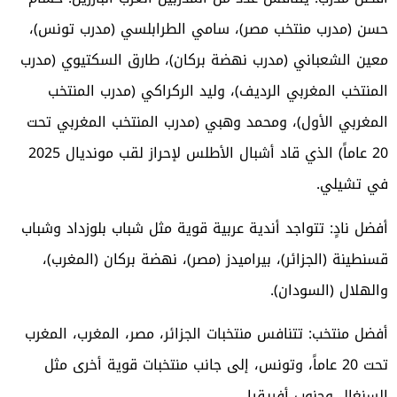
حسن (مدرب منتخب مصر)، سامي الطرابلسي (مدرب تونس)،
معين الشعباني (مدرب نهضة بركان)، طارق السكتيوي (مدرب
المنتخب المغربي الرديف)، وليد الركراكي (مدرب المنتخب
المغربي الأول)، ومحمد وهبي (مدرب المنتخب المغربي تحت
20 عاماً) الذي قاد أشبال الأطلس لإحراز لقب مونديال 2025
في تشيلي.
أفضل نادٍ: تتواجد أندية عربية قوية مثل شباب بلوزداد وشباب
قسنطينة (الجزائر)، بيراميدز (مصر)، نهضة بركان (المغرب)،
والهلال (السودان).
أفضل منتخب: تتنافس منتخبات الجزائر، مصر، المغرب، المغرب
تحت 20 عاماً، وتونس، إلى جانب منتخبات قوية أخرى مثل
السنغال وجنوب أفريقيا.