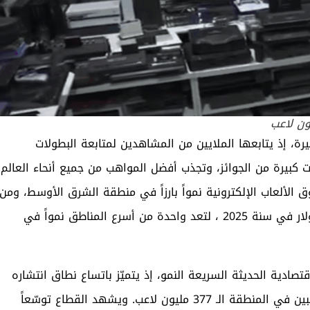
رة، إذ يتابعها الملايين من المشاهدين لمتابعة البطولات
ات كبيرة من الجوائز، وتجذب أفضل المواهب من جميع أنحاء العالم
الألعاب الإلكترونية نمواً بارزاً في منطقة الشرق الأوسط، ومن
المتوقّع أن تصل قـيـمـة هذا القـطـاع إلى نحو 5 مليارات دولار في سنة 2025 ، لتعد واحدة من أسرع المناطق نمواً في
قتصادية الحديثة السريعة النمو، إذ يتميّز باتساع نطاق انتشاره
عالمياً، وزيادة أعداد اللاعبين والجماهير، إذ يتجاوز عدد اللاعبين في المنطقة الـ 377 مليون لاعب. ويشهد القطاع توسّعاً