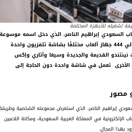
قة تشغيله للأجهزة المختلفة
اب السعودي إبراهيم الناصر، الذي دخل اسمه موسوعة
غينيس للأرقام القياسية، بعد أن نجح في ربط حوالي 444 جهاز ألعاب مختلفًا بشاشة تلفزيون واحدة
ت نينتندو القديمة والجديدة وسيغا وأتاري وإكس
جهزة الأخرى تعمل في شاشة واحدة دون الحاجة إلى
و مصور
ودي إبراهيم الناصر،
الذي استعرض مجموعته الشخصية وطريقة
اب الإلكترونية في
المملكة العربية السعودية
، ومكانة اللاعبين
د بهذا المجال.