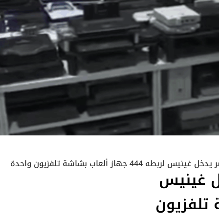
ه 444 جهاز ألعاب بشاشة تلفزيون واحدة
ل غينيس
اشة تلفزيون