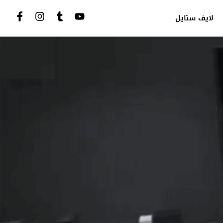
لايف ستايل