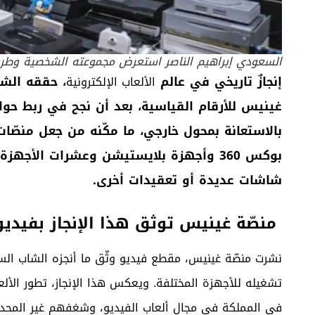
السعودي إبراهيم الناصر استعرض مجموعته الشخصية وطري
إنجازٌ تاريخي في عالم
، حققه الش
الألعاب الإلكترونية
بالاستعانة بمحول خارجي، ما مكّنه من جعل منصّا
بوكس 360 وأجهزة بلايستيشن وعشرات الأ
شاشات عديدة أو تعقيدات أخرى.
منصّة غينيس توثق هذا الإنجاز بفيدي
نشرت منصّة غينيس، مقطع فيديو وثّق ما أنجزه الشاب السع
تشغيله للأجهزة المختلفة. ويعكس هذا الإنجاز، تطور الألع
في المملكة في مجال ألعاب الفيديو، وشغفهم غير المحدو