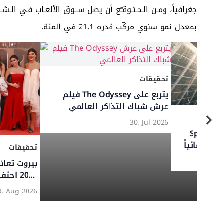
بمعدل نمو سنوي مركّب قدره 21.1 في المئة.
تحقيقات
تحق
ونديال 2026… أرقام قياسية،
سوق السلع الفاخرة العالمي يتجه
ية، وصعود أفريقي
نحو الاستقرار في 2026 رغم
الن
دوار الإقصائية
التحديات الاقتصادية
026
06, Jul 2026
والجيوسياسية