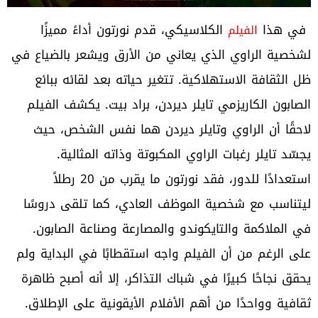
في هذا
الكلاسيكي، قدم نورتون أداءً مميزًا
الفيلم
لشخصية الراوي الذي يعاني من الأرق ويشعر بالضياع في
ظل الثقافة الاستهلاكية. تتغير حياته بعد لقائه ببائع
الصابون الكاريزمي تايلر ديردن، براد بيت. يكشف الفيلم
لاحقًا أن الراوي وتايلر ديردن هما نفس الشخص، حيث
يجسّد تايلر رغبات الراوي المكبوتة وذاته المثالية.
استعدادًا للدور، فقد نورتون ما يقرب من 20 رطلاً
ليتناسب مع شخصية الموظف العادي، كما تلقى دروسًا
في الملاكمة والتايكوندو والمصارعة وصناعة الصابون.
على الرغم من أن الفيلم واجه استقطابًا في البداية ولم
يحقق نجاحًا كبيرًا في شباك التذاكر، إلا أنه أصبح ظاهرة
ثقافية وواحدًا من أهم الأفلام الأيقونية على الإطلاق.