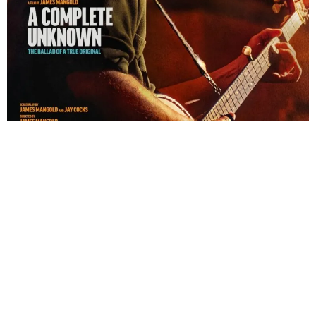
استمر نورتون في تلقي الإشادة على أدواره في أفلام
مثل
The Score
عام 2001،
25th Hour
عام 2002،
The
Job
Italian
عام 2003،
Illusionist
The
عام 2006،
Moonrise Kingdom
عام 2012،
The Grand
Budapest Hotel
عام 2014. وشملت أكبر نجاحاته