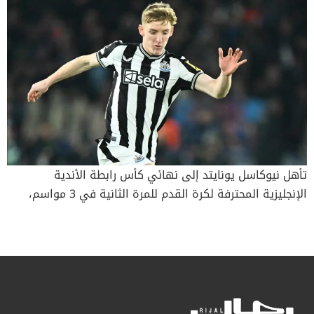
تأهل نيوكاسل يونايتد إلى نهائي كأس رابطة الأندية
الإنجليزية المحترفة لكرة القدم للمرة الثانية في 3 مواسم،
بعدما قدم أداء رائعاً ليفوز 2-صفر على أرسنال في إياب قبل
النهائي على ملعب سانت جيمس بارك، ليكمل انتصاره الساحق
4-صفر في مجموع المباراتين. أرسنال عاش ليلة سيئة وبعد
لحظات من إهدار مارتن أوديغارد لاعب أرسنال فرصة افتتاح
التسجيل وتقليص الفارق، سجل جيكوب ميرفي الهدف الأول
في الدقيقة 19، مستغلا تسديدة ألكسندر إيساك التي