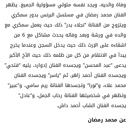
وفاة والديه، ويجد نفسه متولي مسؤولية الجميع. يظهر
الفنان محمد رمضان في مسلسل البرنس بدور سمكري
ويتزوج من الفنانة “نجلاء بدر” ذلك حيث يعمل سمكري مع
والده في ورشة وبعد وفاته يحدث مشاكل مع 6 من
اشقاءه على الإرث ذلك حيث يدخل السجن وعندما يخرج
يبدأ في الانتقام من كل من ظلمه ذلك حيث الأخ الأكبر
يدعى “عبد المحسن” ويجسده الفنان إدوارد، يليه “فتحي”
ويجسده الفنان أحمد زاهر، ثم “ياسر” ويجسده الفنان
محمد علاء، و”نورا” وتجسدها الفنانة ريم سامي، و”عبير”
وتظهر في شخصيتها الفنانة رحاب الجمل، و”عادل”
يجسده الفنان الشاب أحمد داش.
عن محمد رمضان