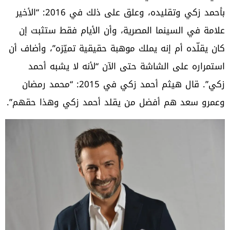
بأحمد زكي وتقليده، وعلق على ذلك في 2016: “الأخير
علامة في السينما المصرية، وأن الأيام فقط ستثبت إن
كان يقلّده أم إنه يملك موهبة حقيقية تميّزه”، وأضاف أن
استمراره على الشاشة حتى الآن “لأنه لا يشبه أحمد
زكي”. قال هيثم أحمد زكي في 2015: “محمد رمضان
وعمرو سعد هم أفضل من يقلد أحمد زكي وهذا حقهم”.