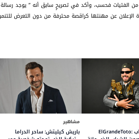
من الفتيات فحسب، وأكد في تصريحٍ سابق أنه ” يوجد رسالة
أة الإعلان عن مهنتها كراقصة محترفة من دون التعرض للتنمر
مشاهير
مشاهير
عثمان ديمبيلي: من نجم كرة قدم
معرفته عن ملحمة كريستو
استثنائي إلى أيقونة عالمية
الأضخم من طاقم النجوم 
11, Jul 2026
للأناقة وفنّ العيش