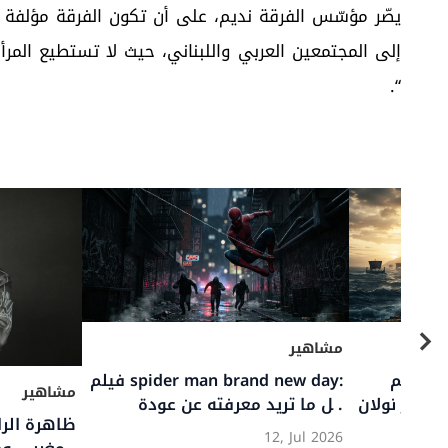
يصّر مؤسّس الفرقة نديم، على أن تكون الفرقة مؤلفة 
إلى المجتمعين العربي واللبناني، حيث لا تستطيع المر
“.
مشاهير
ر: نجم هادئ صنع
ستيفن غراهام.. صوت الحقيقة في
تمثيل والحب
التمثيل ورجل الأدوار التي لا تُنسى