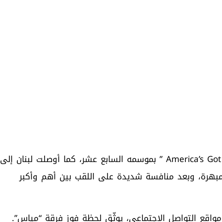
تمكنت فرقة “مياس” اللبنانية من الفوز بلقب ” America’s Got Talent ” بموسمه السابع عشر، كما أوصلت لبنان إلى
 مبهرة، وبعد منافسة شديدة على اللقب بين أهم وأكبر
اقع التواصل الاجتماعي، يوثّق لحظة فوز فرقة “مياس”.