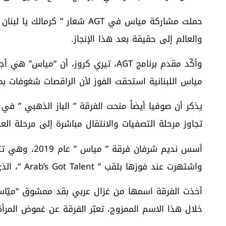
حملت مشاركة مياس في AGT شعار ”
والعالم إلى حقيقة بعد هذا الإنجاز.
وأكّد مقدم برنامج AGT، تيري كروز، أن 
مياس اللبنانية استحقت الفوز لأن الراقصات شغوفات بما
يذكر أن صوفيا أيضاً منحت الفرقة ” الباز الذهبي ” في
تجاوز مرحلة التصفيات والانتقال مباشرة إلى مرحلة ال
واشتهرت عند فوزها بلقب ” Arab’s Got Talent “، الذي يمثل النسخة العربية من البرنامج.
أخذت الفرقة اسمها من غزال عربي بقد ممشوق “ميّاس
خلال هذا الاسم الممزوج، تعبّر الفرقة عن غموض المرأة 