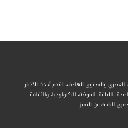
المغربي وصو
إلى موعد العرض
العالمية
27, Jul 2026
العصري والمحتوى الهادف، تقدم أحدث الأخبار
حة، اللياقة، الموضة، التكنولوجيا، والثقافة
صري الباحث عن التميز.