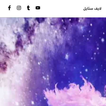
لايف ستايل