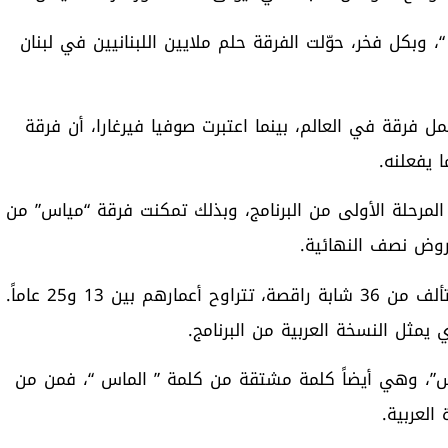
 كرمالك يا لبنان “، وبكل فخر، حوّلت الفرقة حلم ملايين اللبنانيين في لبنان
“مياس” هي أجمل فرقة في العالم، بينما اعتبرت صوفيا فيرغارا، أن فرقة
 يفعلنه.
 المرحلة الأولى من البرنامج، وبذلك تمكنت فرقة “مياس” من
عروض نصف النهائية.
أسس نديم شرفان فرقة ” مياس ” عام 2019، وهي تتألف من 36 شابة راقصة، تتراوح أعمارهم بين 13 و25 عاما
”، وهي أيضاً كلمة مشتقة من كلمة ” الماس “، فمن من
العربية.