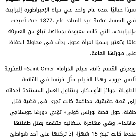
‬‮«‬إليزابيث‮»‬،‭ ‬التي‭ ‬كانت‭ ‬معبودة‭ ‬بجمالها،‭ ‬تبلغ‭ ‬من‭ ‬العمر‭ ‬40‭
‬على‭ ‬صورتها‭ ‬العامة‭.‬
ويعرض‭ ‬القسم‭ ‬ذاته،‭ ‬فـيلم‭ ‬الدراما‭ ‬‮«‬
Saint Omer