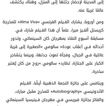
‬عالمًا‭ ‬غريبًا‭ ‬عنه‭.‬
ومن‭ ‬أوروبا،‭ ‬يشارك‭ ‬الفـيلم‭ ‬الفرنسي‭ ‬‮«‬
Alma Viva
‬ساحرة‭.‬
‬الأندونيسي‭ ‬‮«‬
Autobiography