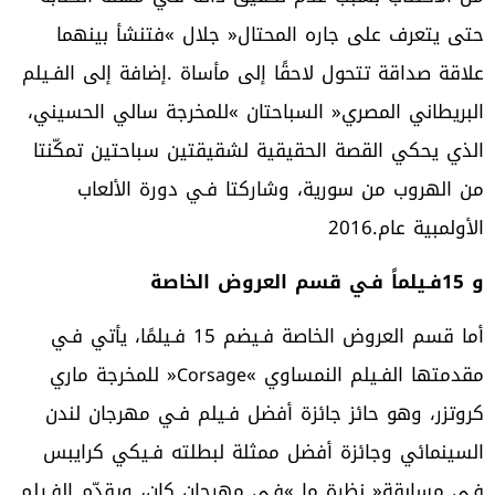
‬الأولمبية‭ ‬عام‭ ‬2016‭.‬
و15‭ ‬فـيلماً‭ ‬فـي‭ ‬قسم‭ ‬العروض‭ ‬الخاصة
‬مقدمتها‭ ‬الفـيلم‭ ‬النمساوي‭ ‬‮«‬
Corsage