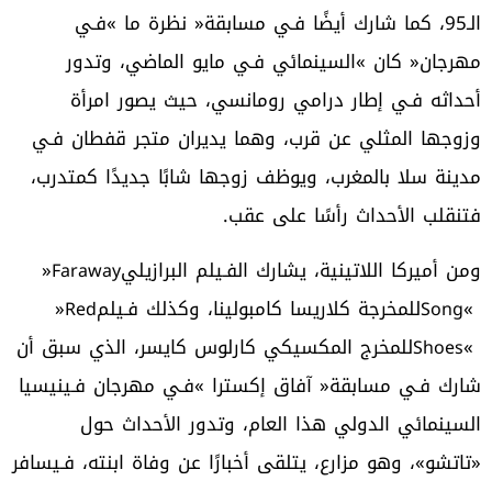
‬فتنقلب‭ ‬الأحداث‭ ‬رأسًا‭ ‬على‭ ‬عقب‭.‬
ومن‭ ‬أميركا‭ ‬اللاتينية،‭ ‬يشارك‭ ‬الفـيلم‭ ‬البرازيلي‭ ‬‮«‬
Faraway
‮»‬‭ ‬للمخرجة‭ ‬كلاريسا‭ ‬كامبولينا،‭ ‬وكذلك‭ ‬فـيلم‭ ‬‮«‬
Red
Song
Shoes