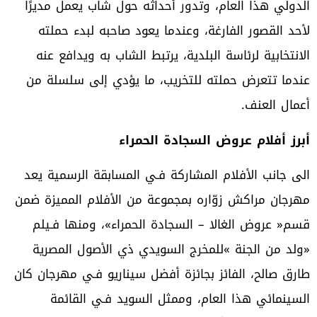
‬أعمال‭ ‬العنف‭.‬
أبرز‭ ‬أفلام‭ ‬عروض‭ ‬السجادة‭ ‬الحمراء