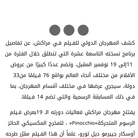
‬الأفلام‭ ‬من‭ ‬مختلف‭ ‬أنحاء‭ ‬العالم‭ ‬بواقع‭ ‬76‭ ‬فـيلمًا‭ ‬من‭ ‬33‭
‬فـي‭ ‬ذلك‭ ‬المسابقة‭ ‬الرسمية‭ ‬والتي‭ ‬تضم‭ ‬14‭ ‬فـيلمًا‭.‬
‬الرسوم‭ ‬المتحركة‭ ‬‮«‬
Pinocchio