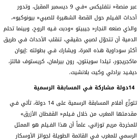
‬ديفـيد‭ ‬برادلي‭ ‬وكيت‭ ‬بلانشيت‭.‬
14‭ ‬دولة‭ ‬مشاركة‭ ‬فـي‭ ‬المسابقة‭ ‬الرسمية
‬مقدمتها‭ ‬المغرب‭ ‬من‭ ‬خلال‭ ‬فـيلم‭ ‬‮«‬القفطان‭ ‬الأزرق‮»‬‭