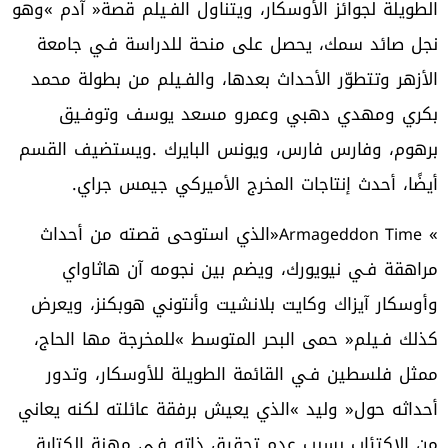
‬أيضًا،‭ ‬أحدث‭ ‬إنتاجات‭ ‬المخرج‭ ‬الأميركي‭ ‬جيمس‭ ‬جراي‭.‬
Armageddon Time