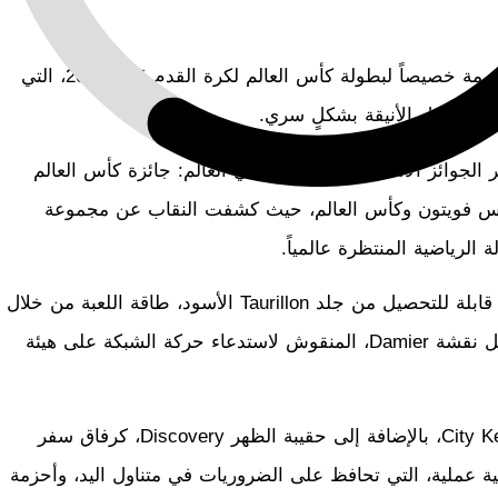
تكشف دار لويس فويتون النقاب عن مجموعة حصرية مصممة خصيصاً لبطولة كأس العالم لكرة القدم قطر 2022، التي
 والتفاصيل الأنيقة بشكلٍ سري.
عام 2010، حقيبة السفر لأكثر الجوائز الأسطورية المرغوبة في العالم: جائزة كأس العالم
 لويس فويتون وكأس العالم، حيث كشفت النقاب عن مجموعة
وبمناسبة هذه النسخة الثانية والعشرين، تنقل خمسة قطع قابلة للتحصيل من جلد Taurillon الأسود، طاقة اللعبة من خلال
إعادة النظر في أحد أكثر التوقيعات رمزية للدار، على شكل نقشة Damier، المنقوش لاستدعاء حركة الشبكة على هيئة
هذا وتُعدّ الأيقونات الخالدة مثل حقيبة Keepall 50 وCity Keepall، بالإضافة إلى حقيبة الظهر Discovery، كرفاق سفر
 عملية، التي تحافظ على الضروريات في متناول اليد، وأحزمة