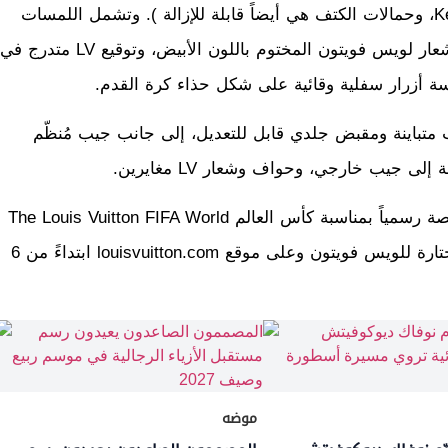
قابلة للتعديل مع أجزاء معدنية سوداء ( على أنماط Keepall، وحمالات الكتف هي أيضاً قابلة للإزالة ). وتشمل اللمسات
الأخيرة علامة جلدية على شكل شارة اتحاد كرة قدم مع شعار لويس فويتون المختوم باللون الأبيض، وتوقيع LV متدرج في
متباينة ومقبض جلدي قابل للتعديل، إلى جانب جيب مُنظّم
جيب خارجي، وحواف وشعار LV مغايرين.
ستتوفّر مجموعة المنتجات الخاصة بلويس فويتون والمرخصة رسمياً بمناسبة كأس العالم The Louis Vuitton FIFA World
Cup Official Licensed Product Collection في متاجر مُختارة للويس فويتون وعلى موقع louisvuitton.com ابتداءً من 6
موضه