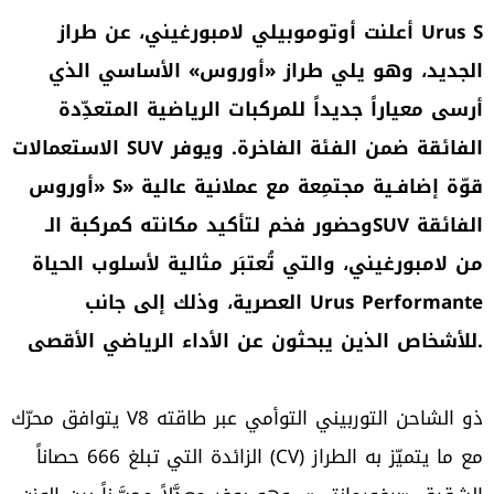
أعلنت أوتوموبيلي لامبورغيني، عن طراز Urus S
الجديد، وهو يلي طراز «أوروس» الأساسي الذي
أرسى معياراً جديداً للمركبات الرياضية المتعدِّدة
الاستعمالات SUV الفائقة ضمن الفئة الفاخرة. ويوفر
«أوروس S» قوّة إضافـية مجتمِعة مع عملانية عالية
وحضور فخم لتأكيد مكانته كمركبة الـSUV الفائقة
من لامبورغيني، والتي تُعتبَر مثالية لأسلوب الحياة
العصرية، وذلك إلى جانب Urus Performante
للأشخاص الذين يبحثون عن الأداء الرياضي الأقصى.
يتوافق محرّك V8 ذو الشاحن التوربيني التوأمي عبر طاقته
الزائدة التي تبلغ 666 حصاناً (CV) مع ما يتميّز به الطراز