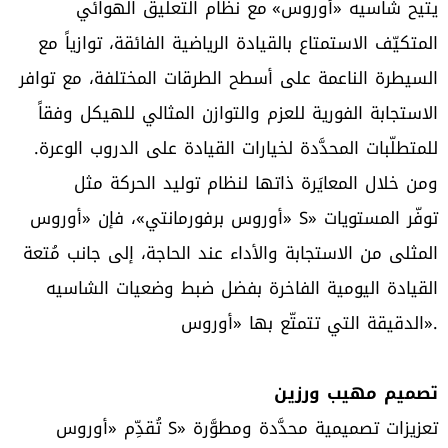
يتيح شاسيه «أوروس» مع نظام التعليق الهوائي
المتكيّف الاستمتاع بالقيادة الرياضية الفائقة، توازياً مع
السيطرة الناعمة على أسطح الطرقات المختلفة، مع توافر
الاستجابة الفورية للعزم والتوازن المثالي للهيكل وفقاً
للمتطلّبات المحدَّدة لخيارات القيادة على الدروب الوعرة.
ومن خلال المعايَرة ذاتها لنظام توليد الحركة مثل
«أوروس برفورمانتي»، فإن «أوروس S» توفّر المستويات
المثلى من الاستجابة والأداء عند الحاجة، إلى جانب مُتعة
القيادة اليومية الفاخرة بفضل ضبط وضعيات الشاسيه
الدقيقة التي تتمتّع بها «أوروس».
تصميم مهيب ورزين
تُقدِّم «أوروس S» تعزيزات تصميمية محدَّدة ومطوَّرة