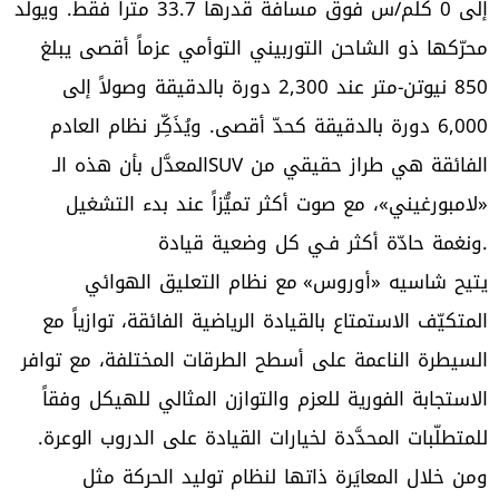
إلى 0 كلم/س فوق مسافة قدرها 33.7 متراً فقط. ويولّد
محرّكها ذو الشاحن التوربيني التوأمي عزماً أقصى يبلغ
850 نيوتن-متر عند 2,300 دورة بالدقيقة وصولاً إلى
6,000 دورة بالدقيقة كحدّ أقصى. ويُذَكِّر نظام العادم
المعدَّل بأن هذه الـSUV الفائقة هي طراز حقيقي من
«لامبورغيني»، مع صوت أكثر تميُّزاً عند بدء التشغيل
ونغمة حادّة أكثر فـي كل وضعية قيادة.
يتيح شاسيه «أوروس» مع نظام التعليق الهوائي
المتكيّف الاستمتاع بالقيادة الرياضية الفائقة، توازياً مع
السيطرة الناعمة على أسطح الطرقات المختلفة، مع توافر
الاستجابة الفورية للعزم والتوازن المثالي للهيكل وفقاً
للمتطلّبات المحدَّدة لخيارات القيادة على الدروب الوعرة.
ومن خلال المعايَرة ذاتها لنظام توليد الحركة مثل