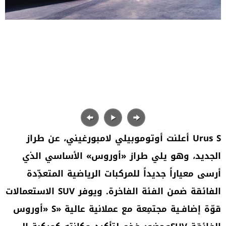
أعلنت أوتوموبيلي لامبورغيني، عن طراز Urus S
الجديد، وهو يلي طراز «أوروس» الأساسي الذي
أرسى معياراً جديداً للمركبات الرياضية المتعدِّدة
الاستعمالات SUV الفائقة ضمن الفئة الفاخرة. ويوفر
«أوروس S» قوّة إضافـية مجتمِعة مع عملانية عالية