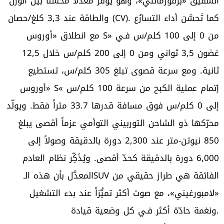
الشقيق «برفورمانتي»، وهو يوفر معدَّلاً محسَّناً بين الوزن
والطاقة عند 3,3 كلغ/حصان (CV). كما تَحسَّن أداء التسارُع
مع انطلاق «أوروس S» من 0 إلى 100 كلم/س فـي
غضون 3,5 ثواني ومن 0 إلى 200 كلم/س خلال 12,5
ثانية. ومع سرعة قصوى تبلغ 305 كلم/س، تستطيع
«أوروس S« إتمام عملية الكبح من سرعة 100 كلم/س
إلى 0 كلم/س فوق مسافة قدرها 33.7 متراً فقط. ويولّد
محرّكها ذو الشاحن التوربيني التوأمي عزماً أقصى يبلغ
850 نيوتن-متر عند 2,300 دورة بالدقيقة وصولاً إلى
6,000 دورة بالدقيقة كحدّ أقصى. ويُذَكِّر نظام العادم
المعدَّل بأن هذه الـSUV الفائقة هي طراز حقيقي من
«لامبورغيني»، مع صوت أكثر تميُّزاً عند بدء التشغيل
ونغمة حادّة أكثر فـي كل وضعية قيادة.