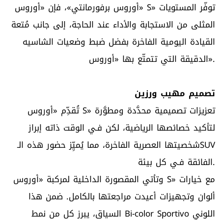
«أوروس برفورمانتي»، فإن «أوروس S» توفّر المستويات
المثلى من الاستجابة والأداء عند الحاجة، إلى جانب مُتعة
القيادة اليومية الفاخرة بفضل ضبط وضعيات الشاسيه
الدقيقة التي تتمتّع بها «أوروس».
تصميم مهيب ورزين
تُقدِّم «أوروس S» تعزيزات تصميمية محدَّدة ومطوَّرة
لتأكيد خصائصها الرياضية، لكن فـي الوقت ذاته إبراز
شخصيتها العصرية الفاخرة، مما يُميِّز حضور هذه الـSUV
الفائقة فـي كل بيئة.
وتأتي المقصورة الداخلية لمركبة «أوروس S» مع خيارات
ألوان وتجهيزات أعيدت مراجعتها بالكامل. ضمن هذا
السياق، يبرز كل من نمط Bi-color Sportivo اللوني