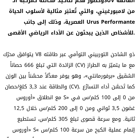
وحضور فخم لتأكيد مكانته كمركبة الـSUV الفائقة
من لامبورغيني، والتي تُعتبَر مثالية لأسلوب الحياة
العصرية، وذلك إلى جانب Urus Performante
للأشخاص الذين يبحثون عن الأداء الرياضي الأقصى.
يتوافق محرّك V8 ذو الشاحن التوربيني التوأمي عبر طاقته
الزائدة التي تبلغ 666 حصاناً (CV) مع ما يتميّز به الطراز
الشقيق «برفورمانتي»، وهو يوفر معدَّلاً محسَّناً بين الوزن
والطاقة عند 3,3 كلغ/حصان (CV). كما تَحسَّن أداء التسارُع
مع انطلاق «أوروس S» من 0 إلى 100 كلم/س فـي
غضون 3,5 ثواني ومن 0 إلى 200 كلم/س خلال 12,5
ثانية. ومع سرعة قصوى تبلغ 305 كلم/س، تستطيع
«أوروس S« إتمام عملية الكبح من سرعة 100 كلم/س