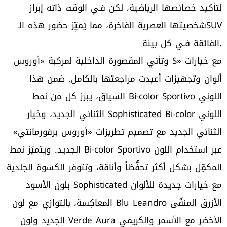
لتأكيد خصائصها الرياضية، لكن فـي الوقت ذاته إبراز
شخصيتها العصرية الفاخرة، مما يُميِّز حضور هذه الـSUV
الفائقة فـي كل بيئة.
وتأتي المقصورة الداخلية لمركبة «أوروس S» مع خيارات
ألوان وتجهيزات أعيدت مراجعتها بالكامل. ضمن هذا
السياق، يبرز كل من نمط Bi-color Sportivo اللوني
الثنائي الجديد، وخيار Sophisticated Bi-color اللوني
الثنائي الجديد مع تصميم تطريزات «أوروس برفورمانتي»
الجديد. ويتميّز نمط Bi-color Sportivo عبر استخدام اللون
المكمِّل بشكل أكثر تحفُّظاً وأناقة، وتتوفر الكسوة الجلدية
بلون الأسود Sophisticated مع خيارات جديدة للألوان
المعاكِسة، بالتوازي مع لون Blu Leandro الأزرق المنقّى
الجديد ولون Verde Aura الأخضر مع الأسمر والكريمي