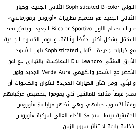
الثنائي الجديد، وخيار Sophisticated Bi-color اللوني
الثنائي الجديد مع تصميم تطريزات «أوروس برفورمانتي»
الجديد. ويتميّز نمط Bi-color Sportivo عبر استخدام اللون
المكمِّل بشكل أكثر تحفُّظاً وأناقة، وتتوفر الكسوة الجلدية
بلون الأسود Sophisticated مع خيارات جديدة للألوان
المعاكِسة، بالتوازي مع لون Blu Leandro الأزرق المنقّى
الجديد ولون Verde Aura الأخضر مع الأسمر والكريمي
والبنّي. ومن شأن الخيارات الجديدة للألوان والكسوات أن
تمنح فرصاً مثالية للمالكين كي يقوموا بتخصيص مركباتهم
«أوروس S» وفقاً لأسلوب حياتهم، وهي تُظهِر مزايا
الأداء العالي لمركبة «أوروس S» الحقيقية بينما تمنح
فخامة بارعة لا تتأثّر بمرور الزمن.