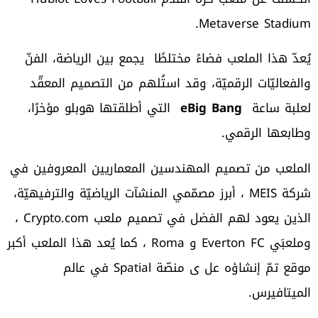
Metaverse Stadium.
يُعدّ هذا الملعب فضاءً مختلطًا يجمع بين الرياضة، الفنّ
والفعاليّات الرقميّة، وقد استُلهم من التصميم المعقّد
لعلبة ساعة
e
Big Bang
التي أطلقتها هوبلو مؤخرًا،
وطابعها الرقمي.
الملعب من تصميم المهندسين المعماريين المعروفين في
شركة MEIS ، أبرز مصمّمي المنشآت الرياضيّة والترفيهيّة،
الذين يعود لهم الفضل في تصميم ملعب Crypto.com ،
وملعبَي Everton FC و Roma ، كما يُعد هذا الملعب أكبر
موقع تمّ إنشاؤه عل ى منصّة Spatial في عالم
الميتافيرس.