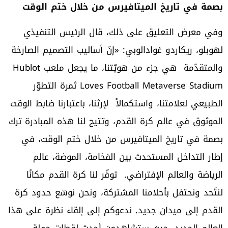
بصمة
في
تاريخ
الميتافيرس
من
خلال
ختم
الوقت
وفي معرض التعليق على ذلك، قال الرئيس التنفيذي
لهوبلو، ريكاردو غوادالوبي: «إنّ أساليب التصميم الصارخة
والمتقدّمة هي جزء من هويّتنا، ما يجعل ملعب Hublot
Loves Football Metaverse Stadium ثمرة التطوّر
الطبيعي لعلامتنا، واستكمالاً لإرثنا، باعتبارنا ضابط الوقت
الموثوق في عالم كرة القدم، وتتيح لنا هذه المبادرة ترك
بصمة في تاريخ الميتافيرس من خلال ختم الوقت، في
إطار التداخل المستحدث بين الفخامة، الموضة، عالم
الرياضة والعالم الإفتراضي. توفّر لنا كرة القدم مكانًا
لنتّحد ونحتفل بأحلامنا المشتركة، ونحن نوسّع حدود كرة
القدم إلى ميدان جديد. ندعوكم إلى إلقاء نظرة على هذا
العالم الجديد، حيث ستشاهدون أحدث لقطات حملة