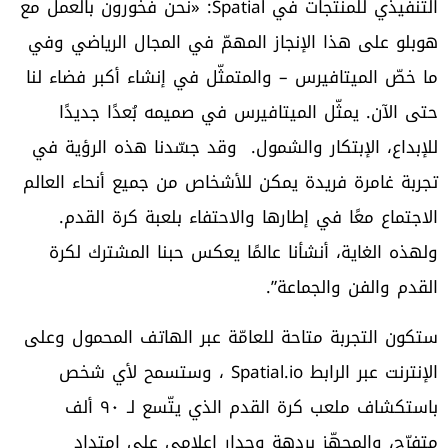
التنفيذي للمنتجات في Spatial: «نحن فخورون بالعمل مع
هوبلو على هذا الإنجاز المهمّ في المجال الرياضي وفي
ما خصّ الميتافيرس – والمتمثّل في إنشاء أكبر فضاء لنا
حتى الآن. يمثّل الميتافيرس في صميمه بُعدًا جديدًا
للإبداع، الإبتكار والشمول. وقد جسّدنا هذه الرؤية في
تجربة غامرة فريدة يمكن للأشخاص من جميع أنحاء العالم
الاجتماع معًا في إطارها والاحتفاء بلعبة كرة القدم.
ولهذه الغاية، أنشأنا عالمًا يعكس حبنا المشترك لكرة
القدم والفن والجماعة”.
ستكون التجربة متاحة للعامّة عبر الهاتف المحمول وعلى
الإنترنت عبر الرابط Spatial.io ، وستسمح لأي شخص
باستكشاف ملعب كرة القدم الذي يتّسع لـ ٩٠ ألف
متفرّج، والمجهّز بردهة وجدار إعلامي على امتداد