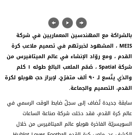
بالشراكة
مع
المهندسين
المعماريين
في
شركة
MEIS
،
المشهود
لخبرتهم
في
تصميم
ملاعب
كرة
القدم
،
ومع
روّاد
الإنشاء
في
عالم
الميتافيرس
من
شركة
Spatial
،
صُمّم
الملعب
البالغ
طوله
١
كلم
والذي
يتّسع
ل
ـ
٩٠
ألف
متفرّج،
لإبراز
حبّ
هوبلو
لكرة
القدم،
التصميم
والجماعة
.
سابقة جديدة تُضاف إلى سجلّ ضابط الوقت الرسمي في
عالم كرة القدم، فقد دخلت شركة صناعة الساعات
السويسريّة الفاخرة هوبلو عالم الميتافيرس من خلال
الكشف عن ملعب كرة القدم Hublot Loves Football