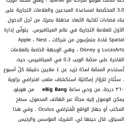
كما أقامت هوبلو شراكة مع Spatial ، وهي منصّة الويب
3.0 المخصّصة لمساعدة المبدعين والعلامات التجارية على
بناء فضاءات ثلاثية الأبعاد مذهلة بصريًا، من أجل الدخول
الأول للعلامة التجارية في عالم الميتافيرس. يتولّى إدارة
Spatial قادة متمرّسون من شركات Apple ، Nest ،
LucasArts و Disney ، وهي الوجهة الخاصة بالعلامات
الفاخرة على منصّة الويب 0.3 في الميتافيرس، حيث
تُستخدم المنصّة لمدّة تزيد عن ٤ ملايين دقيقة كلّ أسبوع
. ستُتاح للزوّار إمكانيّة استكشاف ملعب افتراضي بزاوية
٣٦٠ درجة، من وحي ساعة
e
Big Bang
من هوبلو،
يمكن الوصول إليه مجانًا عبر الهاتف المحمول، سطح
المكتب أو جهاز الواقع الًفتراضي Oculus . وفي هذا
السياق، قال حينها لي، الشريك المؤسس والرئيس