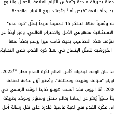
لحملة بطريقة مبدعة وتعكس التزام العلامة بالجمال والتنوع.
د بحلّة رائعة تفيض أملاً وتُجسّد روح الشباب والوحدة.
بالإضافة إلى ذلك، جمعت هوبلو ميرا ب15 سفيراً للعلامة ومُقرباً منها، لتبتكر 15 تصميماً فريداً يُمثّل “كرة قدم”
تثنائية مفهومَي الأمل والاحترام العالمي، وعبّر أيضاً عن
ّعت هذه التصاميم، بحيث قامت ميرا برسم بعضاً منها
ية الكروشيه لتمثّل الإنسان في لعبة كرة القدم. ففي النهاية،
TM
د حان الوقت لبطولة كأس العالم لكرة القدم قطر 2022
،
بلو “سبّاقة وفريدة ومختلفة”، وتُعتبر أوّل علامة لصناعة
الساعات الراقية دخلت إلى عالم كرة القدم في العام 2006. أمّا اليوم، فقد أمست هوبلو ضابط الوقت الرسمي في
مميّزاً يُعبّر عن إيماننا بعالم متحرّر ومتنوّع وموحّد بطريقة
م. فكُرة القدم هي لعبة عالمية قادرة على نقل رسالة أمل