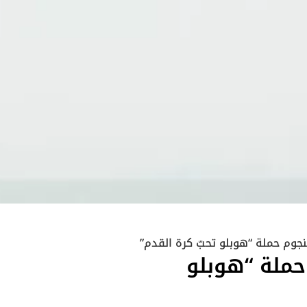
جوم حملة “هوبلو تحبّ كرة القدم”
حملة “هوبلو