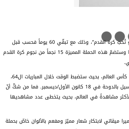
كشفت علامة هوبلو النقاب عن حملتها الرسمية “هوبلو تُحبّ كرة القدم”، وذلك مع تبقّي 60 يوماً فحسب قبل
انطلاق بطولة كأس العالم لكرة القدم قطر 2022. هذا وستضمّ هذه الحملة المميزة 15 نجماً من نجوم كرة القدم
ستكون هوبلو ضابط الوقت الرسمي في مباريات بطولة كأس العالم، بحيث ستضبط الوقت خلال المباريات ال64،
وصولاً إلى المباراة النهائية التي ستُقام في استاد لوسيل بالدوحة في 18 كانون الأول/ديسمبر. فما من شكٍّ أنّ
الأكثر مشاهدةً في العالم، بحيث يتخطى عدد مشاهديها
ميرا ميقاتي لابتكار شعار مميّز ومفعم بالألوان خاصّ بحملة