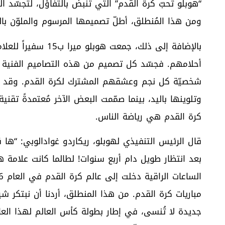
“هوبلو تُحبّ كرة القدم” التي تنبض بالتفاؤل، لتُجسّد ا
ومن هذا المُنطلق، أطلّ تصميمها المرسوم والملوّن بالي
أحلامهم. فجسّد كل تصميم من هذه التصاميم الفنية الاس
شخصيّة كل نجم وعشقهم المشترك لكرة القدم. وقد تنو
وتلوينها باليد، بينما صمّمت البعض الآخر مُعتمدةً تقن
كرة القدم هي رياضة الناس.
قال الرئيس التنفيذي لهوبلو، ريكاردو غوادالوبي: “ها ق
بعد انتظار طويل دام أربع سنوات! لطالما كانت علامة هو
مباريات كرة القدم. من هذا المنطلق، أردنا أن نبتكر شيئاً 
جديدة لا تُنسى، في إطار بطولة كأس العالم لهذا العا