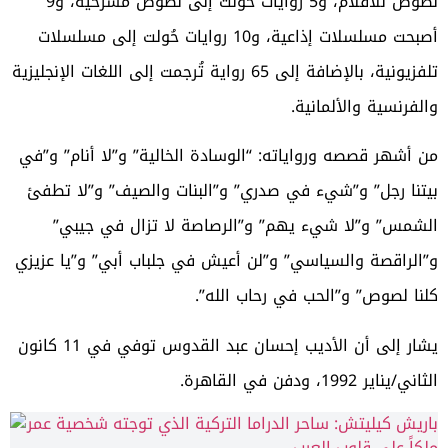
نصوص للأفلام، و5 روايات حُولت إلى نصوص مسرحية، و9
أصبحت مسلسلات إذاعية، و10 روايات حُولت إلى مسلسلات
تلفزيونية، بالإضافة إلى 65 رواية تُرجمت إلى اللغات الإنجليزية
والفرنسية والألمانية.
من أشهر قصصه ورواياته: “الوسادة الخالية” و”لا أنام” و”في
بيتنا رجل” و”شيء في صدري” و”البنات والصيف” و”لا تطفئ
الشمس” و”لا شيء يهم” و”الرصاصة لا تزال في جيبي”
و”الراقصة والسياسي” و”لن أعيش في جلباب أبي” و”يا عزيزي
كلنا لصوص” و”الحب في رحاب الله”.
يشار إلى أن الأديب إحسان عبد القدوس توفي في 11 كانون
الثاني/يناير 1992، ودفن في القاهرة.