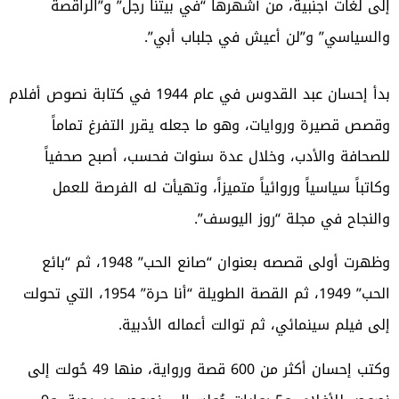
إلى لغات أجنبية، من أشهرها “في بيتنا رجل” و”الراقصة
والسياسي” و”لن أعيش في جلباب أبي”.
بدأ إحسان عبد القدوس في عام 1944 في كتابة نصوص أفلام
وقصص قصيرة وروايات، وهو ما جعله يقرر التفرغ تماماً
للصحافة والأدب، وخلال عدة سنوات فحسب، أصبح صحفياً
وكاتباً سياسياً وروائياً متميزاً، وتهيأت له الفرصة للعمل
والنجاح في مجلة “روز اليوسف”.
وظهرت أولى قصصه بعنوان “صانع الحب” 1948، ثم “بائع
الحب” 1949، ثم القصة الطويلة “أنا حرة” 1954، التي تحولت
إلى فيلم سينمائي، ثم توالت أعماله الأدبية.
وكتب إحسان أكثر من 600 قصة ورواية، منها 49 حُولت إلى