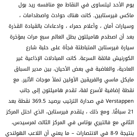
يوم الأحد ليتساوى في النقاط مع منافسه ريد بول
ماكس فيرستابين. كانت هناك حوادث واصطدامات ،
وسيارات أمان ، وأعلام حمراء ، وادعاءات بالقيادة القذرة
بعد أن اصطدم هاميلتون بطل العالم سبع مرات بمؤخرة
سيارة فيرستابن المتباطئة فجأة على حلبة شارع
الكورنيش فائقة السرعة. كانت المبادلات الإذاعية غير
العادية، والغاضبة في بعض الأحيان، بين مدير السباق
مايكل ماسي والفريقين الأولين تملأ موجات الأثير. مع
نقطة إضافية لأسرع لفة، تقدم هاميلتون إلى جانب
Verstappen في صدارة الترتيب برصيد 369.5 نقطة بعد
21 سباقًا. ومع ذلك ، يتقدم فيرستابن، الذي احتل المركز
الثاني مع فالتيري بوتاس في المركز الثالث لمرسيدس،
بنتيجة 9-8 في الانتصارات – ما يعني أن اللاعب الهولندي