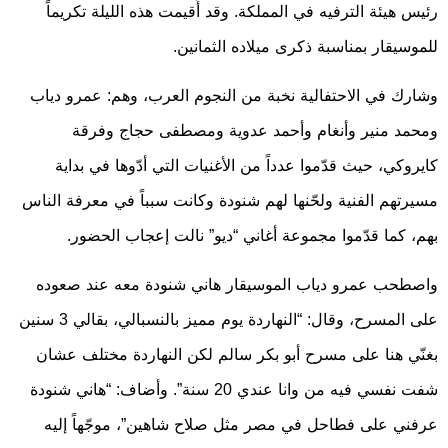
رئيس هيئة الترفيه في المملكة. وقد أُقيمت هذه الليلة تكريماً
للموسيقار بمناسبة ذكرى ميلاده الثمانين.
وشارك في الاحتفالية نخبة من النجوم العرب، وهم: عمرو دياب
ومحمد منير وأنغام وأحمد عدوية ومصطفى حجاج وفرقة
كايروكي، حيث قدّموا عدداً من الأغنيات التي أدّوها في بداية
مسيرتهم الفنية ولحّنها لهم شنودة وكانت سبباً في معرفة الناس
بهم، كما قدّموا مجموعة أغاني “ديو” نالت إعجاب الحضور.
واصطحب عمرو دياب الموسيقار هاني شنودة معه عند صعوده
على المسرح، وقال: “النهاردة يوم مميز بالنسبالي، بقالي 3 سنين
بغنّي هنا على مسرح أبو بكر سالم لكن النهاردة مختلف عشان
شفت نفسي فيه من وانا عندي 20 سنة”. وأضاف: “هاني شنودة
عرفني على فطاحل في مصر مثل صلاح شاهين”، موجّهاً إليه