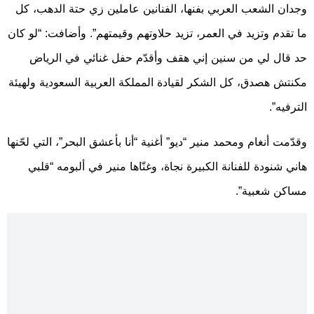
وجدان الشعب العربي بفنها، الفنانين عاملين زي حتة الدهب، كل
ما تقدم وتزيد في العمر، تزيد حلاوتهم وقيمتهم”. وأضافت: “لو كان
حد قال لي من سنين إني هقف وأقدّم حفل غنائي في الرياض
مكنتش هصدق، كل الشكر لقيادة المملكة العربية السعودية ولهيئة
الترفيه”.
وقدّمت أنغام ومحمد منير “ديو” أغنية “أنا بأعشق البحر”، التي لحّنها
هاني شنودة للفنانة الكبيرة نجاة، وغنّاها منير في ألبومه “قلبي
مساكن شعبية”.