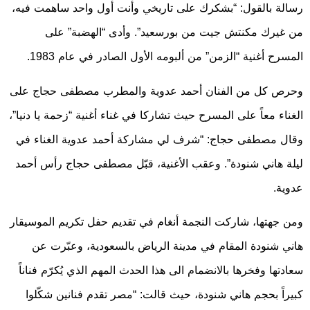
رسالة بالقول: “بشكرك على تاريخي وأنت أول واحد ساهمت فيه،
من غيرك مكنتش جيت من بورسعيد”. وأدى “الهضبة” على
المسرح أغنية “الزمن” من ألبومه الأول الصادر في عام 1983.
وحرص كل من الفنان أحمد عدوية والمطرب مصطفى حجاج على
الغناء معاً على المسرح حيث تشاركا في غناء أغنية “زحمة يا دنيا”،
وقال مصطفى حجاج: “شرف لي مشاركة أحمد عدوية الغناء في
ليلة هاني شنودة”. وعقب الأغنية، قبّل مصطفى حجاج رأس أحمد
عدوية.
ومن جهتها، شاركت النجمة أنغام في تقديم حفل تكريم الموسيقار
هاني شنودة المقام في مدينة الرياض بالسعودية، وعبّرت عن
سعادتها وفخرها بالانضمام الى هذا الحدث المهم الذي يُكرّم فناناً
كبيراً بحجم هاني شنودة، حيث قالت: “مصر تقدم فنانين شكّلوا