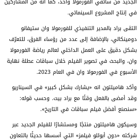
الجديد من سائقي الفورمولا واحد، كما أنه من المشاركين
في إنتاج المشروع السينمائي.
التقى براد بالمدير التنفيذي للفورمولا وان ستيفانو
دومينكالي، بالإضافة إلى عدد من رؤساء الفرق، للتعرّف
بشكل دقيق على العمل الداخلي لعالم رياضة الفورمولا
وان، والبحث في تصوير الفيلم خلال سباقات عطلة نهاية
الأسبوع في الفورمولا وان في العام 2023.
وأكد هاميلتون انه «يشارك بشكل كبير» في السيناريو
وقد أمضى بالفعل وقتًا مع براد بيت. وحسب قوله:
«سنصنع أفضل فيلم سباقات في التاريخ».
وسيكون هاميلتون منتجًا ومستشارًا للفيلم الجديد عبر
شركته «دون أبوللو فيلمز» التي أسسها حديثًا بالتعاون