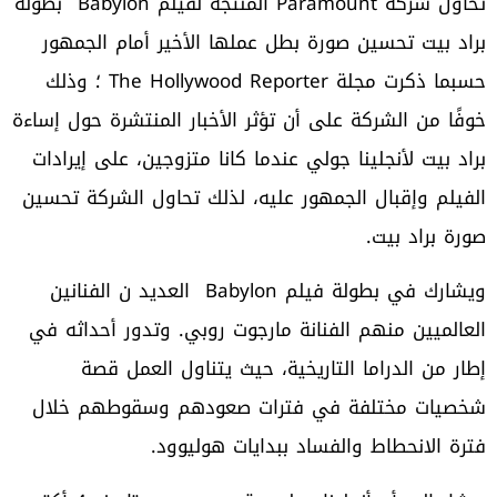
تحاول شركة Paramount المنتجة لفيلم Babylon بطولة
براد بيت تحسين صورة بطل عملها الأخير أمام الجمهور
حسبما ذكرت مجلة The Hollywood Reporter ؛ وذلك
خوفًا من الشركة على أن تؤثر الأخبار المنتشرة حول إساءة
براد بيت لأنجلينا جولي عندما كانا متزوجين، على إيرادات
الفيلم وإقبال الجمهور عليه، لذلك تحاول الشركة تحسين
صورة براد بيت.
ويشارك في بطولة فيلم Babylon العديد ن الفنانين
العالميين منهم الفنانة مارجوت روبي. وتدور أحداثه في
إطار من الدراما التاريخية، حيث يتناول العمل قصة
شخصيات مختلفة في فترات صعودهم وسقوطهم خلال
فترة الانحطاط والفساد ببدايات هوليوود.