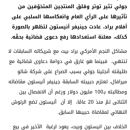
جولي تثير توتر وقلق المنتجين المتخوّفين من
تأثيرها على الرأي العام وانعكاسها السلبي على
أفلام براد، عادت جينيفر أنيستون لتظهر بالصورة
كذلك، معلنة استعدادها رفع دعوى قضائية بحقّه.
مشاكل النجم الأمركي براد بيت مع شريكاته السابقات لا
تنتهي، فبينما هو غارق في دوامة دعاوى قضائية مع
طليقته أنجلينا جولي بسبب الصراع على شركة شاتو
ميرافال، تعتزم حبيبته السابقة جينيفر أنيستون مقاضاته
ومطالبته بـ100 مليون دولار ورغم أن الانفصال بين
الثنائى تمّ منذ 20 عامًا، إلا أن أنيستون تضع الرتوش
النهائي لمقاضاة حبيبها السابق.
الخلاف بين انيستون وبيت، يعود لرغبة الأخير في بيع