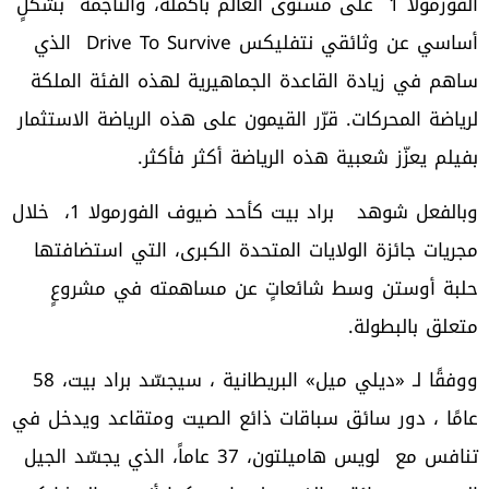
الفورمولا 1 على مستوى العالم بأكمله، والناجمة بشكلٍ
أساسي عن وثائقي نتفليكس Drive To Survive الذي
ساهم في زيادة القاعدة الجماهيرية لهذه الفئة الملكة
لرياضة المحركات. قرّر القيمون على هذه الرياضة الاستثمار
بفيلم يعزّز شعبية هذه الرياضة أكثر فأكثر.
وبالفعل شوهد براد بيت كأحد ضيوف الفورمولا 1، خلال
مجريات جائزة الولايات المتحدة الكبرى، التي استضافتها
حلبة أوستن وسط شائعاتٍ عن مساهمته في مشروعٍ
متعلق بالبطولة.
ووفقًا لـ «ديلي ميل» البريطانية ، سيجسّد براد بيت، 58
عامًا ، دور سائق سباقات ذائع الصيت ومتقاعد ويدخل في
تنافس مع لويس هاميلتون، 37 عاماً، الذي يجسّد الجيل