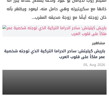
الفيلم زوجًا لديامان بو عبود ولكنه ينفضح عندما يبرز أنه
خانها مع سكريتيرته وهي حامل منه، ليعود ويظهر بأنه
خان زوجته أيضًا مع زوجة صديقه المقرب…
مشاهير
باريش كيليتش: ساحر الدراما التركية الذي توجته شخصية
عمر ملكاً على قلوب العرب
05, Aug 2026