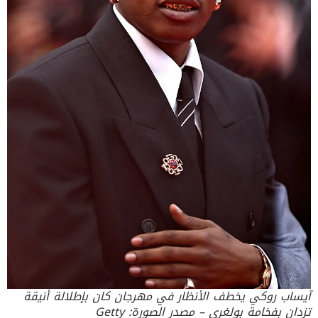
آيساب روكي يخطف الأنظار في مهرجان كان بإطلالة أنيقة
تزدان بفخامة بولغري – مصدر الصورة: Getty