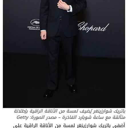
باتريك شوارزينغر يُضيف لمسة من الأناقة الراقية بإطلالة
متألقة مع ساعة شوبارد الفاخرة – مصدر الصورة: Getty
أضفى باتريك شوارزينغر لمسة من الأناقة الراقية على