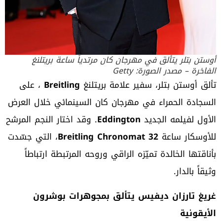
أوستن بتلر يتألق في مهرجان كان مرتدياً ساعة بريتلنغ
الفاخرة – مصدر الصورة: Getty
تألق أوستن بتلر، سفير علامة بريتلنغ
Breitling
، على
السجادة الحمراء في مهرجان كان السينمائي خلال العرض
الأول لفيلمه الجديد
Eddington
. وقد اختار النجم المرشح
للأوسكار ساعة
Breitling Chronomat 32
، التي جسّدت
بأناقتها الخالدة تميّزه الراقي وروحه المرتبطة ارتباطاً
وثيقاً بالدار.
غريغ تارزان ديفيس يتألق بمجوهرات بوشرون
الأيقونية