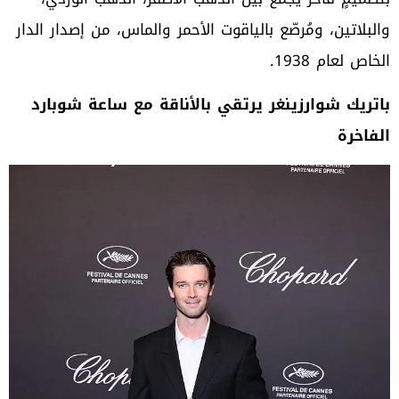
والبلاتين، ومُرصّع بالياقوت الأحمر والماس، من إصدار الدار
الخاص لعام 1938.
باتريك شوارزينغر يرتقي بالأناقة مع ساعة شوبارد
الفاخرة