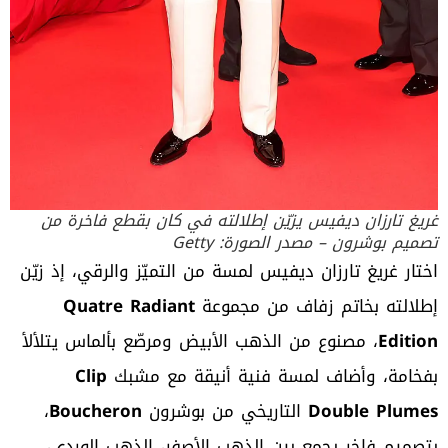
غريغ تارزان ديفيس يزيّن إطلالته في كان بقطع فاخرة من
تصميم بوشرون – مصدر الصورة: Getty
اختار غريغ تارزان ديفيس لمسة من التميّز والرقي، إذ زيّن
إطلالته بخاتم زفاف من مجموعة
Quatre Radiant
Edition
، مصنوع من الذهب الأبيض ومرصّع بألماس يتلألأ
بفخامة، وأضاف لمسة فنية أنيقة مع مشبك
Clip
Double Plumes
التاريخي من بوشرون
Boucheron
،
بتصميمٍ فاخر يجمع بين الذهب الأصفر، الذهب الوردي،