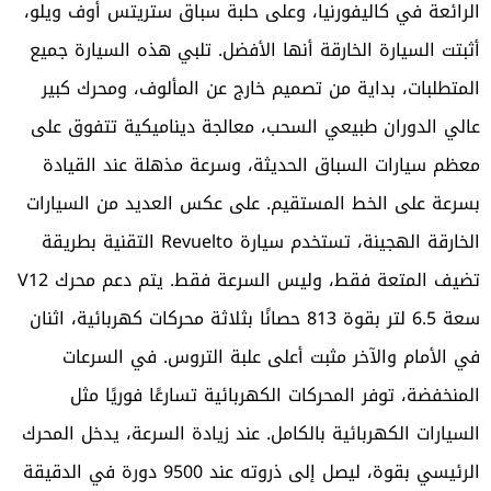
الرائعة في كاليفورنيا، وعلى حلبة سباق ستريتس أوف ويلو،
أثبتت السيارة الخارقة أنها الأفضل. تلبي هذه السيارة جميع
المتطلبات، بداية من تصميم خارج عن المألوف، ومحرك كبير
عالي الدوران طبيعي السحب، معالجة ديناميكية تتفوق على
معظم سيارات السباق الحديثة، وسرعة مذهلة عند القيادة
بسرعة على الخط المستقيم. على عكس العديد من السيارات
الخارقة الهجينة، تستخدم سيارة Revuelto التقنية بطريقة
تضيف المتعة فقط، وليس السرعة فقط. يتم دعم محرك V12
سعة 6.5 لتر بقوة 813 حصانًا بثلاثة محركات كهربائية، اثنان
في الأمام والآخر مثبت أعلى علبة التروس. في السرعات
المنخفضة، توفر المحركات الكهربائية تسارعًا فوريًا مثل
السيارات الكهربائية بالكامل. عند زيادة السرعة، يدخل المحرك
الرئيسي بقوة، ليصل إلى ذروته عند 9500 دورة في الدقيقة