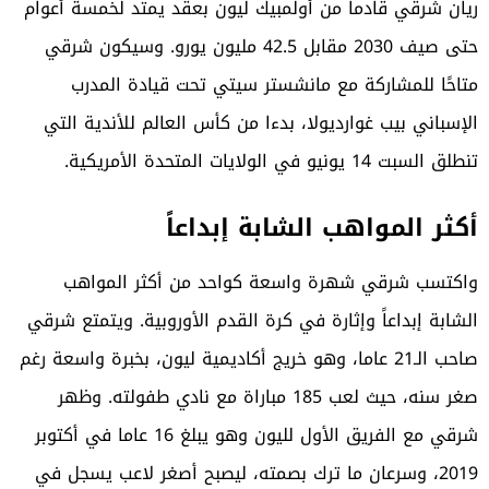
ريان شرقي قادماً من أولمبيك ليون بعقد يمتد لخمسة أعوام
حتى صيف 2030 مقابل 42.5 مليون يورو. وسيكون شرقي
متاحًا للمشاركة مع مانشستر سيتي تحت قيادة المدرب
الإسباني بيب غوارديولا، بدءا من كأس العالم للأندية التي
تنطلق السبت 14 يونيو في الولايات المتحدة الأمريكية.
أكثر المواهب الشابة إبداعاً
واكتسب شرقي شهرة واسعة كواحد من أكثر المواهب
الشابة إبداعاً وإثارة في كرة القدم الأوروبية. ويتمتع شرقي
صاحب الـ21 عاما، وهو خريج أكاديمية ليون، بخبرة واسعة رغم
صغر سنه، حيث لعب 185 مباراة مع نادي طفولته. وظهر
شرقي مع الفريق الأول لليون وهو يبلغ 16 عاما في أكتوبر
2019، وسرعان ما ترك بصمته، ليصبح أصغر لاعب يسجل في