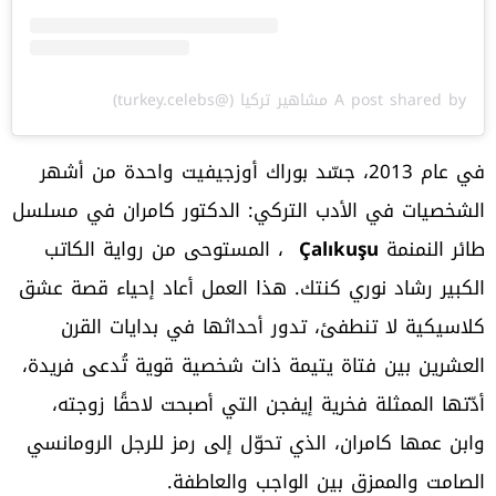
A post shared by مشاهير تركيا (@turkey.celebs)
في عام 2013، جسّد بوراك أوزجيفيت واحدة من أشهر
الشخصيات في الأدب التركي: الدكتور كامران في مسلسل
طائر النمنمة
Çalıkuşu
، المستوحى من رواية الكاتب
الكبير رشاد نوري كنتك. هذا العمل أعاد إحياء قصة عشق
كلاسيكية لا تنطفئ، تدور أحداثها في بدايات القرن
العشرين بين فتاة يتيمة ذات شخصية قوية تُدعى فريدة،
أدّتها الممثلة فخرية إيفجن التي أصبحت لاحقًا زوجته،
وابن عمها كامران، الذي تحوّل إلى رمز للرجل الرومانسي
الصامت والممزق بين الواجب والعاطفة.