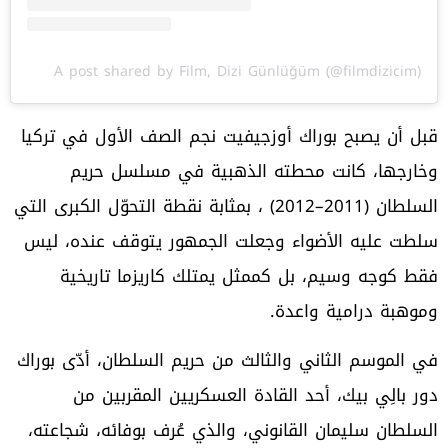
A post shared by Film, Dizi Günlüğüm (@filmdizicim)
قبل أن يصبح بوراك أوزجيفيت نجم الصف الأول في تركيا
وخارجها، كانت محطته الذهبية في مسلسل حريم
السلطان (2011–2012) ، بمثابة نقطة التحوّل الكبرى التي
سلطت عليه الأضواء وجعلت الجمهور يتوقف عنده، ليس
فقط كوجه وسيم، بل كممثل يمتلك كاريزما تاريخية
وموهبة درامية واعدة.
في الموسم الثاني والثالث من حريم السلطان، أدّى بوراك
دور بالِي بيك، أحد القادة العسكريين المقربين من
السلطان سليمان القانوني، والذي عُرف بوفائه، شجاعته،