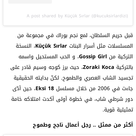
A post shared by Küçük Sırlar (@kucuksirlardizi)
قبل حريم السلطان، لمع نجم بوراك في مجموعة من
المسلسلات مثل أسرار البنات
Küçük Sırlar
، النسخة
التركية من
Gossip Girl
، و الحب المستحيل واسمه
بالتركية
Zoraki Koca
، حيث برز كوجه وسيم قادر على
تجسيد الشاب العصري والطموح. لكنّ بدايته الحقيقية
جاءت في 2006 من خلال مسلسل
Eksi 18
، حين أدّى
دور شرطي شاب، في خطوة أولى أكدت امتلاكه خامة
تمثيلية قوية.
أكثر من ممثل .. رجل أعمال ناجح وطموح