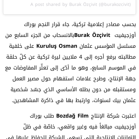
A post shared by Burak Özçivit (@burakozcivit)
بحسب مصادر إعلامية تركية، جاء قرار النجم بوراك
أوزجيفيت
Burak Özçivit
بالانسحاب من الجزء السابع من
مسلسل المؤسس عثمان
Kuruluş Osman
على خلفية
مطالبته برفع أجره إلى 4 ملايين ليرة تركية عن كلّ حلقة
في الموسم السابع، وهو ما أدّى إلى تعثّر المفاوضات مع
جهة الإنتاج، وطرح علامات استفهام حول مصير العمل
ومستقبله من دون بطله الأساسي الذي جسّد شخصية
عثمان بيك لسنوات، وارتبط بها في ذاكرة المشاهدين.
اعتبرت شركة الإنتاج
Bozdağ Film
طلب بوراك
أوزجيفيت مبالغاً فيه وغير واقعي، خاصّة في ظلّ
التوازنات الإنتاجية التي تسعى الشركة للحفاظ عليها في