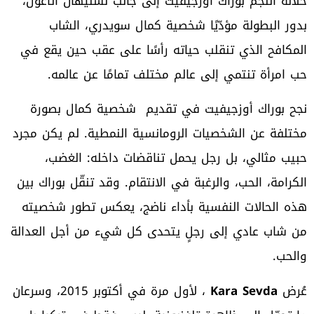
خلاله النجم بوراك أوزجيفيت إلى جانب نسليهان أتاغول،
بدور البطولة مؤدّيًا شخصية كمال سويدري، الشاب
المكافح الذي تنقلب حياته رأسًا على عقب حين يقع في
حب امرأة تنتمي إلى عالم مختلف تمامًا عن عالمه.
نجح بوراك أوزجيفيت في تقديم شخصية كمال بصورة
مختلفة عن الشخصيات الرومانسية النمطية. لم يكن مجرد
حبيب مثالي، بل رجل يحمل تناقضات داخله: الغضب،
الكرامة، الحب، والرغبة في الانتقام. وقد تنقّل بوراك بين
هذه الحالات النفسية بأداء ناضج، يعكس تطور شخصيته
من شاب عادي إلى رجلٍ يتحدى كل شيء من أجل العدالة
والحب.
عُرض
Kara Sevda
، لأول مرة في أكتوبر 2015، وسرعان