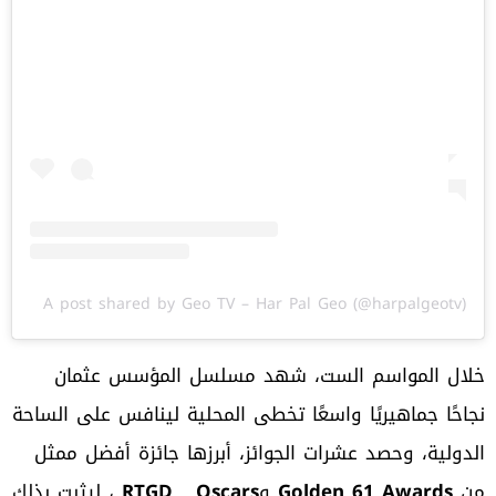
A post shared by Geo TV – Har Pal Geo (@harpalgeotv)
خلال المواسم الست، شهد مسلسل المؤسس عثمان
نجاحًا جماهيريًا واسعًا تخطى المحلية لينافس على الساحة
الدولية، وحصد عشرات الجوائز، أبرزها جائزة أفضل ممثل
من
Golden 61 Awards
و
Oscars
RTGD
، ليثبت بذلك