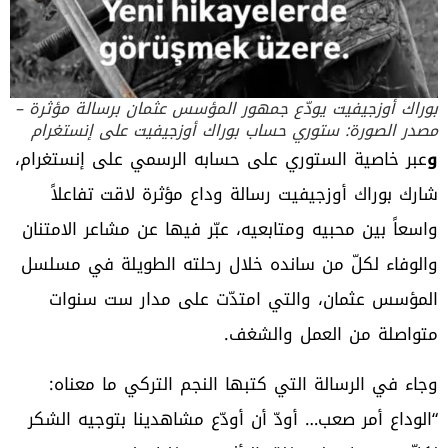
بوراك أوزجيفيت يودّع جمهور المؤسس عثمان برسالة مؤثرة –
مصدر الصورة: ستوري حساب بوراك أوزجيفيت على إنستغرام
و
عبر خاصية الستوري على حسابه الرسمي على إنستغرام،
شارك بوراك أوزجيفيت رسالة وداع مؤثرة لاقت تفاعلاً
واسعاً بين محبيه ومتابعيه، عبّر فيها عن مشاعر الامتنان
والوفاء لكلّ من سانده خلال رحلته الطويلة في مسلسل
المؤسس عثمان، والتي امتدّت على مدار ست سنوات
متواصلة من العمل والشغف.
وجاء في الرسالة التي كتبها النجم التركي ما معناه:
“الوداع أمر صعب… أودّ أن أودّع مشاهدينا بتوجيه الشكر