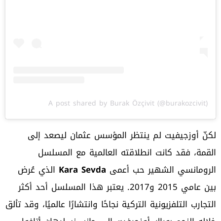
A post shared by Burak Özçivit (@burakozcivit)
لكنّ أوزجيفيت لم ينتظر المؤسس عثمان ليصعد إلى
القمة، فقد كانت انطلاقته العالمية مع المسلسل
الرومانسي الشهير حب أعمى
Kara Sevda
الذي عُرض
بين عامي 2015 و2017. يعتبر هذا المسلسل أحد أكثر
التجارب التلفزيونية التركية نجاحًا وانتشارًا عالميًا، وقد تألق