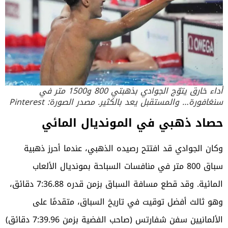
أداء خارق يتوّج الجوادي بذهبتي 800 و1500 متر في
سنغافورة… والمستقبل يعد بالكثير. مصدر الصورة: Pinterest
حصاد ذهبي في المونديال المائي
وكان الجوادي قد افتتح رصيده الذهبي، عندما أحرز ذهبية
سباق 800 متر في منافسات السباحة بمونديال الألعاب
المائية. وقد قطع مسافة السباق بزمن قدره 7:36.88 دقائق،
وهو ثالث أفضل توقيت في تاريخ السباق، متقدمًا على
الألمانيين سفن شفارتس (صاحب الفضية بزمن 7:39.96 دقائق)