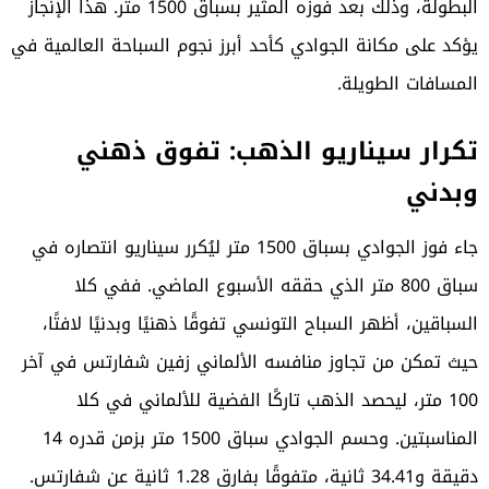
البطولة، وذلك بعد فوزه المثير بسباق 1500 متر. هذا الإنجاز
يؤكد على مكانة الجوادي كأحد أبرز نجوم السباحة العالمية في
المسافات الطويلة.
تكرار سيناريو الذهب: تفوق ذهني
وبدني
جاء فوز الجوادي بسباق 1500 متر ليُكرر سيناريو انتصاره في
سباق 800 متر الذي حققه الأسبوع الماضي. ففي كلا
السباقين، أظهر السباح التونسي تفوقًا ذهنيًا وبدنيًا لافتًا،
حيث تمكن من تجاوز منافسه الألماني زفين شفارتس في آخر
100 متر، ليحصد الذهب تاركًا الفضية للألماني في كلا
المناسبتين. وحسم الجوادي سباق 1500 متر بزمن قدره 14
دقيقة و34.41 ثانية، متفوقًا بفارق 1.28 ثانية عن شفارتس.